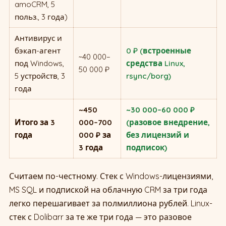
amoCRM, 5
польз., 3 года)
Антивирус и
бэкап-агент
0 ₽ (встроенные
~40 000–
под Windows,
средства Linux,
50 000 ₽
5 устройств, 3
rsync/borg)
года
~450
~30 000–60 000 ₽
Итого за 3
000–700
(разовое внедрение,
года
000 ₽ за
без лицензий и
3 года
подписок)
Считаем по-честному. Стек с Windows-лицензиями,
MS SQL и подпиской на облачную CRM за три года
легко перешагивает за полмиллиона рублей. Linux-
стек с Dolibarr за те же три года — это разовое