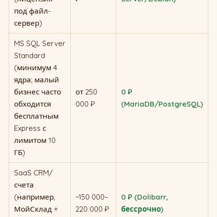
под файл-
сервер)
MS SQL Server
Standard
(минимум 4
ядра; малый
бизнес часто
от 250
0 ₽
обходится
000 ₽
(MariaDB/PostgreSQL)
бесплатным
Express с
лимитом 10
ГБ)
SaaS CRM/
счета
(например,
~150 000–
0 ₽ (Dolibarr,
МойСклад +
220 000 ₽
бессрочно)