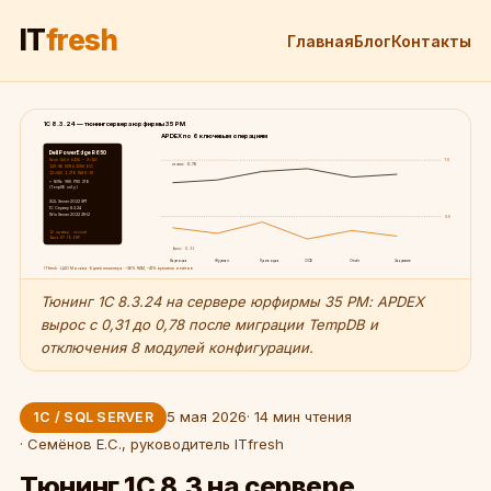
IT
fresh
Главная
Блог
Контакты
1С 8.3.24 — тюнинг сервера юрфирмы 35 РМ
APDEX по 6 ключевым операциям
Dell PowerEdge R650
Xeon Gold 6326 · 2×16C
1.0
стало: 0.78
128 GB DDR4-3200 ECC
12×SAS 1.2TB RAID-10
+ NVMe 980 PRO 2TB
(TempDB only)
SQL Server 2022 SP1
1С Сервер 8.3.24
Win Server 2022 21H2
0.5
12 одновр. сессий
база 87 ГБ ERP
было: 0.31
Карточка
Журнал
Проводка
ОСВ
Отчёт
Закрытие
ITfresh · ЦАО Москва · 6 дней инженера · −36% RAM, −41% времени отчётов
Тюнинг 1С 8.3.24 на сервере юрфирмы 35 РМ: APDEX
вырос с 0,31 до 0,78 после миграции TempDB и
отключения 8 модулей конфигурации.
5 мая 2026
· 14 мин чтения
1С / SQL SERVER
· Семёнов Е.С., руководитель ITfresh
Тюнинг 1С 8.3 на сервере