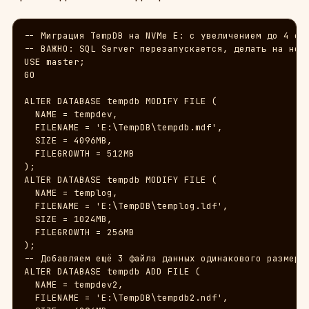
-- Миграция TempDB на NVMe E: с увеличением до 4 фай
-- ВАЖНО: SQL Server перезапускается, делать на нера
USE master;

GO

ALTER DATABASE tempdb MODIFY FILE (

  NAME = tempdev,

  FILENAME = 'E:\TempDB\tempdb.mdf',

  SIZE = 4096MB,

  FILEGROWTH = 512MB

);

ALTER DATABASE tempdb MODIFY FILE (

  NAME = templog,

  FILENAME = 'E:\TempDB\templog.ldf',

  SIZE = 1024MB,

  FILEGROWTH = 256MB

);

-- Добавляем ещё 3 файла данных одинакового размера

ALTER DATABASE tempdb ADD FILE (

  NAME = tempdev2,

  FILENAME = 'E:\TempDB\tempdb2.ndf',
