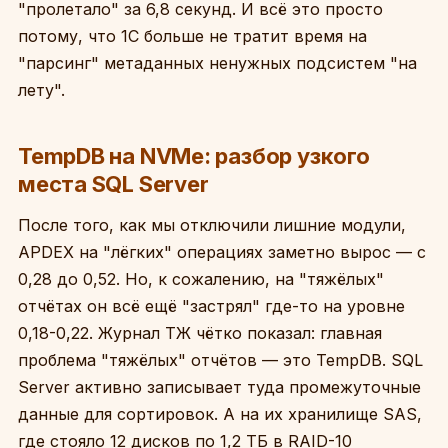
"пролетало" за 6,8 секунд. И всё это просто
потому, что 1С больше не тратит время на
"парсинг" метаданных ненужных подсистем "на
лету".
TempDB на NVMe: разбор узкого
места SQL Server
После того, как мы отключили лишние модули,
APDEX на "лёгких" операциях заметно вырос — с
0,28 до 0,52. Но, к сожалению, на "тяжёлых"
отчётах он всё ещё "застрял" где-то на уровне
0,18-0,22. Журнал ТЖ чётко показал: главная
проблема "тяжёлых" отчётов — это TempDB. SQL
Server активно записывает туда промежуточные
данные для сортировок. А на их хранилище SAS,
где стояло 12 дисков по 1,2 ТБ в RAID-10