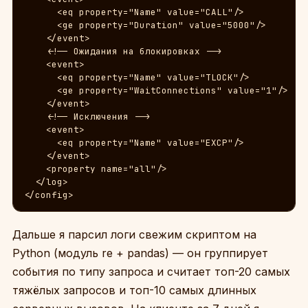
      <eq property="Name" value="CALL"/>

      <ge property="Duration" value="5000"/>

    </event>

    <!-- Ожидания на блокировках -->

    <event>

      <eq property="Name" value="TLOCK"/>

      <ge property="WaitConnections" value="1"/>

    </event>

    <!-- Исключения -->

    <event>

      <eq property="Name" value="EXCP"/>

    </event>

    <property name="all"/>

  </log>

</config>
Дальше я парсил логи свежим скриптом на
Python (модуль re + pandas) — он группирует
события по типу запроса и считает топ-20 самых
тяжёлых запросов и топ-10 самых длинных