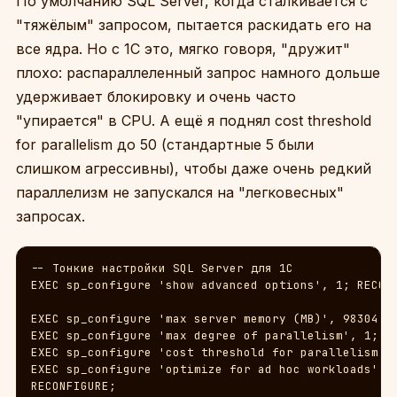
По умолчанию SQL Server, когда сталкивается с
"тяжёлым" запросом, пытается раскидать его на
все ядра. Но с 1С это, мягко говоря, "дружит"
плохо: распараллеленный запрос намного дольше
удерживает блокировку и очень часто
"упирается" в CPU. А ещё я поднял cost threshold
for parallelism до 50 (стандартные 5 были
слишком агрессивны), чтобы даже очень редкий
параллелизм не запускался на "легковесных"
запросах.
-- Тонкие настройки SQL Server для 1С

EXEC sp_configure 'show advanced options', 1; RECONF
EXEC sp_configure 'max server memory (MB)', 98304;  
EXEC sp_configure 'max degree of parallelism', 1;   
EXEC sp_configure 'cost threshold for parallelism', 
EXEC sp_configure 'optimize for ad hoc workloads', 1
RECONFIGURE;
