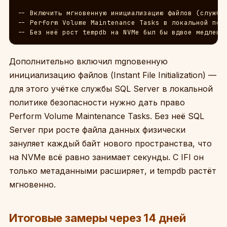
-- Включить мгновенную инициализацию файлов (служб. 
-- Perform Volume Maintenance Tasks в локальной поли
-- Без неё рост tempdb на NVMe был бы вдвое медленн
Дополнительно включил mgnoвенную
инициализацию файлов (Instant File Initialization) —
для этого учётке службы SQL Server в локальной
политике безопасности нужно дать право
Perform Volume Maintenance Tasks. Без неё SQL
Server при росте файла данных физически
зануляет каждый байт нового пространства, что
на NVMe всё равно занимает секунды. С IFI он
только метаданными расширяет, и tempdb растёт
мгновенно.
Итоговые замеры через 14 дней