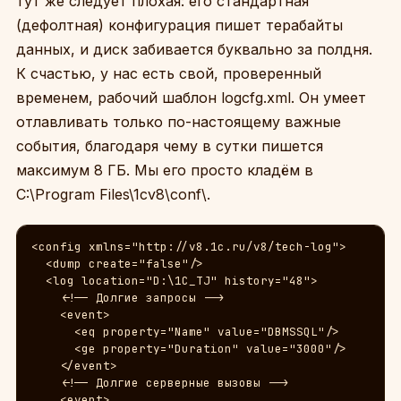
тут же следует плохая: его стандартная
(дефолтная) конфигурация пишет терабайты
данных, и диск забивается буквально за полдня.
К счастью, у нас есть свой, проверенный
временем, рабочий шаблон logcfg.xml. Он умеет
отлавливать только по-настоящему важные
события, благодаря чему в сутки пишется
максимум 8 ГБ. Мы его просто кладём в
C:\Program Files\1cv8\conf\.
<config xmlns="http://v8.1c.ru/v8/tech-log">

  <dump create="false"/>

  <log location="D:\1C_TJ" history="48">

    <!-- Долгие запросы -->

    <event>

      <eq property="Name" value="DBMSSQL"/>

      <ge property="Duration" value="3000"/>

    </event>

    <!-- Долгие серверные вызовы -->

    <event>
