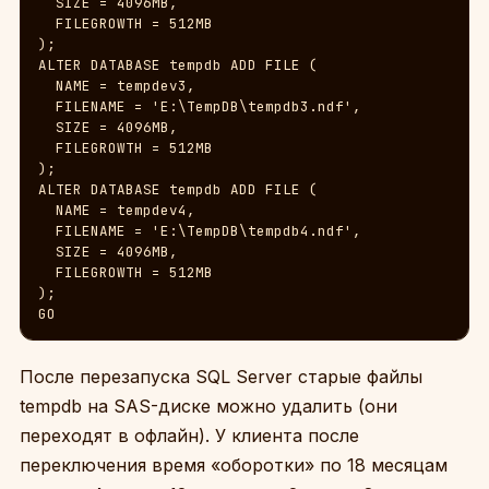
  SIZE = 4096MB,

  FILEGROWTH = 512MB

);

ALTER DATABASE tempdb ADD FILE (

  NAME = tempdev3,

  FILENAME = 'E:\TempDB\tempdb3.ndf',

  SIZE = 4096MB,

  FILEGROWTH = 512MB

);

ALTER DATABASE tempdb ADD FILE (

  NAME = tempdev4,

  FILENAME = 'E:\TempDB\tempdb4.ndf',

  SIZE = 4096MB,

  FILEGROWTH = 512MB

);

GO
После перезапуска SQL Server старые файлы
tempdb на SAS-диске можно удалить (они
переходят в офлайн). У клиента после
переключения время «оборотки» по 18 месяцам