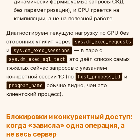
динамически формируемые запросы СКД
без параметризации), и CPU греется на
компиляции, а не на полезной работе.
Диагностируем текущую нагрузку по CPU без
сторонних утилит через
sys.dm_exec_requests
и
sys.dm_exec_sessions
— в паре с
sys.dm_exec_sql_text
это даёт список самых
тяжёлых сейчас запросов с указанием
конкретной сессии 1С (по
host_process_id
и
program_name
обычно видно, чей это
клиентский процесс).
Блокировки и конкурентный доступ:
когда «зависла» одна операция, а
не весь сервер