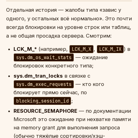
Отдельная история — жалобы типа «завис у
одного, у остальных всё нормально». Это почти
всегда блокировки на уровне строк или таблиц,
а не общая просадка сервера. Смотрим:
LCK_M_*
(например,
LCK_M_X
,
LCK_M_IX
) в
sys.dm_os_wait_stats
— ожидание
блокировок конкретного типа;
sys.dm_tran_locks
в связке с
sys.dm_exec_requests
— кто кого
блокирует прямо сейчас, по
blocking_session_id
;
RESOURCE_SEMAPHORE
— по документации
Microsoft это ожидание при нехватке памяти
на memory grant для выполнения запроса
(обычно тяжёлые сортировки/хэш-