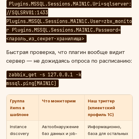
Plugins.MSSQL.Sessions.MAIN1C.Uri=sqlserver:
//SQLSRV01:1433
Plugins.MSSQL.Sessions.MAIN1C.User=zbx_monito
r Plugins.MSSQL.Sessions.MAIN1C.Password=
<пароль_из_секрет-хранилища>
Быстрая проверка, что плагин вообще видит
сервер — не дожидаясь опроса по расписанию:
zabbix_get -s 127.0.0.1 -k
mssql.ping[MAIN1C]
Группа
Что мониторим
Наш триггер
items в
(клиентский
шаблоне
профиль 1С)
Instance
Автообнаружение
Информационно,
discovery
баз данных и job-
база для остальных