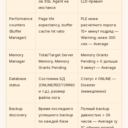
ов SQL Agent на
LLD-правил
инстансе
Performance
Page life
PLE ниже
counters
expectancy, buffer
расчётного порога
(Buffer
cache hit ratio
15+ минут подряд —
Manager)
Warning; ниже 300
сек — Average
Memory
Total/Target Server
Memory Grants
Manager
Memory, Memory
Pending > 0 дольше
Grants Pending
5 минут — Average
Database
Состояние БД
Статус ≠ ONLINE —
status
(ONLINE/RESTORING
Disaster
и т.д.), размер
(немедленно)
файла лога
Backup
Время последнего
Полный backup
discovery
успешного backup
давностью > 26
по каждой базе
часов — Average (у
1С обычно ночной