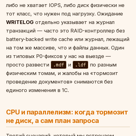
либо не хватает IOPS, либо диск физически не
тот класс, что нужен под нагрузку. Ожидание
WRITELOG
отдельно указывает на журнал
транзакций — часто это RAID-контроллер без
battery-backed write cache или журнал, лежащий
на том же массиве, что и файлы данных. Один
из типовых P0-фиксов у нас на выезде —
просто развести
.mdf
и
.ldf
по разным
физическим томам, и жалобы на «тормозит
проведение документов» снимаются без
единого изменения в 1С.
CPU и параллелизм: когда тормозит
не диск, а сам план запроса
Третий сценарий, который мы встречаем