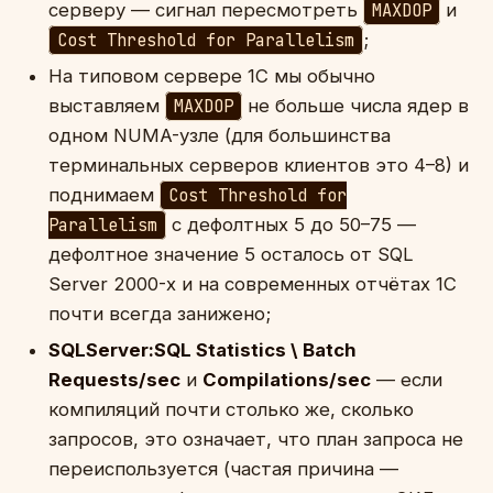
серверу — сигнал пересмотреть
MAXDOP
и
Cost Threshold for Parallelism
;
На типовом сервере 1С мы обычно
выставляем
MAXDOP
не больше числа ядер в
одном NUMA-узле (для большинства
терминальных серверов клиентов это 4–8) и
поднимаем
Cost Threshold for
Parallelism
с дефолтных 5 до 50–75 —
дефолтное значение 5 осталось от SQL
Server 2000-х и на современных отчётах 1С
почти всегда занижено;
SQLServer:SQL Statistics \ Batch
Requests/sec
и
Compilations/sec
— если
компиляций почти столько же, сколько
запросов, это означает, что план запроса не
переиспользуется (частая причина —