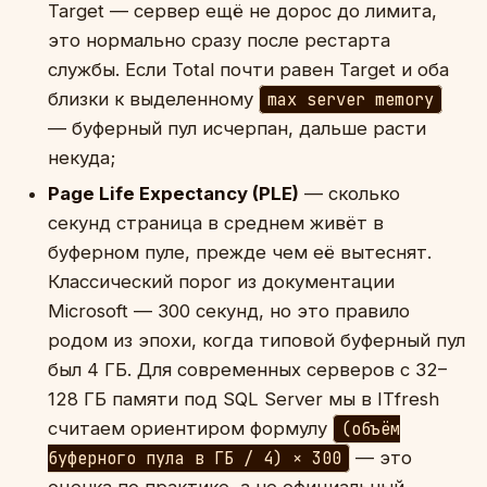
Target — сервер ещё не дорос до лимита,
это нормально сразу после рестарта
службы. Если Total почти равен Target и оба
близки к выделенному
max server memory
— буферный пул исчерпан, дальше расти
некуда;
Page Life Expectancy (PLE)
— сколько
секунд страница в среднем живёт в
буферном пуле, прежде чем её вытеснят.
Классический порог из документации
Microsoft — 300 секунд, но это правило
родом из эпохи, когда типовой буферный пул
был 4 ГБ. Для современных серверов с 32–
128 ГБ памяти под SQL Server мы в ITfresh
считаем ориентиром формулу
(объём
буферного пула в ГБ / 4) × 300
— это
оценка по практике, а не официальный