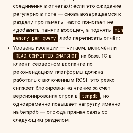
соединения в отчётах); если это ожидание
регулярно в топе — снова возвращаемся к
разделу про память, часто помогает не
«добавить памяти вообще», а поднять
min
memory per query
либо переписать отчёт;
Уровень изоляции — читаем, включён ли
READ_COMMITTED_SNAPSHOT
на базе. 1С в
клиент-серверном варианте по
рекомендациям платформы должна
работать с включённым RCSI: это резко
снижает блокировки на чтение за счёт
версионирования строк в
tempdb
, но
одновременно повышает нагрузку именно
на tempdb — отсюда прямая связь со
следующим разделом.