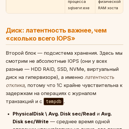
процесса
физической
sqlservr.exe
RAM хоста
Диск: латентность важнее, чем
«сколько всего IOPS»
Второй блок — подсистема хранения. Здесь мы
смотрим не абсолютные IOPS (они у всех
разные — HDD RAID, SSD, NVMe, виртуальный
диск на гипервизоре), а именно
латентность
отклика
, потому что 1С крайне чувствительна к
задержкам на операциях с журналом
транзакций и с
tempdb
.
PhysicalDisk \ Avg. Disk sec/Read
и
Avg.
Disk sec/Write
— среднее время одной