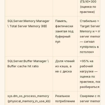
(ГБ/4)×300
(оценка по
практике)
SQLServer:Memory Manager
Память,
Стабильно ≈
\ Total Server Memory (KB)
фактически
Target Server
занятая под
Memory и ≈ max
буферный
server memory
пул
— сигнал
«упёрлись в
потолок»
SQLServer:Buffer Manager \
Доля чтений
<95% на
Buffer cache hit ratio
из кэша, а
рабочей
не с диска
нагрузке —
оценка по
практике, повод
разбираться
sys.dm_os_process_memory
Реальное
Сверяем с max
(physical_memory_in_use_kb)
потребление
server memory и