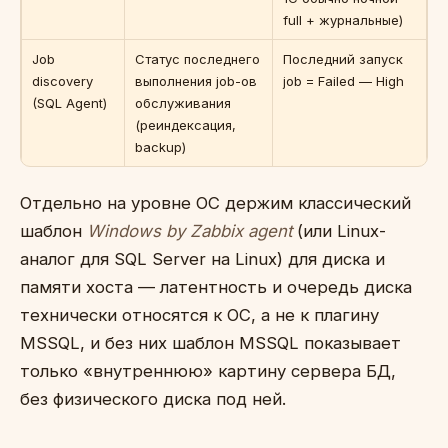
full + журнальные)
Job
Статус последнего
Последний запуск
discovery
выполнения job-ов
job = Failed — High
(SQL Agent)
обслуживания
(реиндексация,
backup)
Отдельно на уровне ОС держим классический
шаблон
Windows by Zabbix agent
(или Linux-
аналог для SQL Server на Linux) для диска и
памяти хоста — латентность и очередь диска
технически относятся к ОС, а не к плагину
MSSQL, и без них шаблон MSSQL показывает
только «внутреннюю» картину сервера БД,
без физического диска под ней.