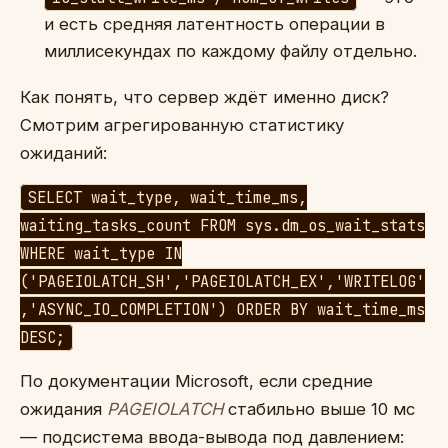
и есть средняя латентность операции в
миллисекундах по каждому файлу отдельно.
Как понять, что сервер ждёт именно диск?
Смотрим агрегированную статистику
ожиданий:
SELECT wait_type, wait_time_ms,
waiting_tasks_count FROM sys.dm_os_wait_stats
WHERE wait_type IN
('PAGEIOLATCH_SH','PAGEIOLATCH_EX','WRITELOG'
,'ASYNC_IO_COMPLETION') ORDER BY wait_time_ms
DESC;
По документации Microsoft, если средние
ожидания
PAGEIOLATCH
стабильно выше 10 мс
— подсистема ввода-вывода под давлением: