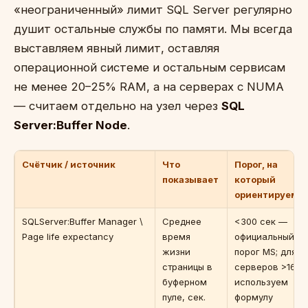
«неограниченный» лимит SQL Server регулярно
душит остальные службы по памяти. Мы всегда
выставляем явный лимит, оставляя
операционной системе и остальным сервисам
не менее 20–25% RAM, а на серверах с NUMA
— считаем отдельно на узел через
SQL
Server:Buffer Node
.
Счётчик / источник
Что
Порог, на
показывает
который
ориентируемс
SQLServer:Buffer Manager \
Среднее
<300 сек —
Page life expectancy
время
официальный
жизни
порог MS; для
страницы в
серверов >16 Г
буферном
используем
пуле, сек.
формулу