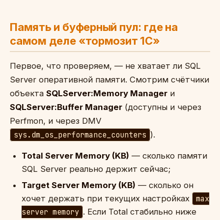
Память и буферный пул: где на
самом деле «тормозит 1С»
Первое, что проверяем, — не хватает ли SQL
Server оперативной памяти. Смотрим счётчики
объекта
SQLServer:Memory Manager
и
SQLServer:Buffer Manager
(доступны и через
Perfmon, и через DMV
sys.dm_os_performance_counters
).
Total Server Memory (KB)
— сколько памяти
SQL Server реально держит сейчас;
Target Server Memory (KB)
— сколько он
хочет держать при текущих настройках
max
server memory
. Если Total стабильно ниже