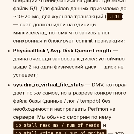
операции чтения/записи на диске, где лежат
файлы БД. Для файлов данных приемлемо до
~10–20 мс, для журнала транзакций (
.ldf
)
— счёт должен идти на единицы
миллисекунд, потому что запись в лог
синхронная и блокирует commit транзакции;
PhysicalDisk \ Avg. Disk Queue Length
—
длина очереди запросов к диску; устойчиво
выше 2 на один физический диск — диск не
успевает;
sys.dm_io_virtual_file_stats
— DMV, которая
даёт то же самое, но в разрезе конкретного
файла базы (данные / лог / tempdb) без
необходимости настраивать Perfmon на
сервере. Мы обычно смотрим по нему
io_stall_read_ms / num_of_reads
и
io_stall_write_ms / num_of_writes
— это