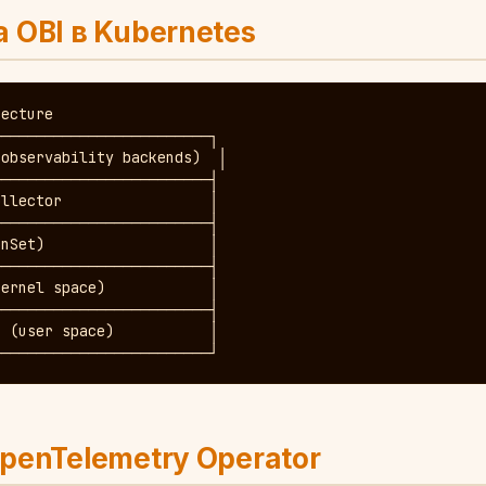
 OBI в Kubernetes
ecture

────────────────────────┐

observability backends)  │

────────────────────────┤

llector                 │

────────────────────────┤

nSet)                   │

────────────────────────┤

ernel space)            │

────────────────────────┤

 (user space)           │

─────────────────────────┘
penTelemetry Operator