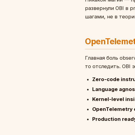
развернули OBI в p
шагами, не в теори
OpenTelemetr
Главная боль obser
то отследить. OBI 
Zero-code instr
Language agnos
Kernel-level ins
OpenTelemetry 
Production read