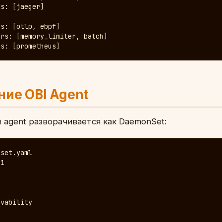
s: [jaeger]

s: [otlp, ebpf]

rs: [memory_limiter, batch]

rs: [prometheus]
ие OBI Agent
on agent разворачивается как DaemonSet:
set.yaml

1

vability
