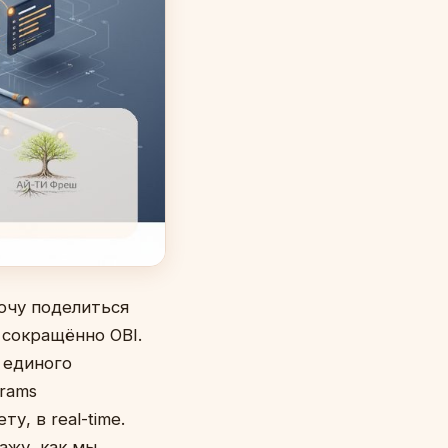
Хочу поделиться
 сокращённо OBI.
з единого
rams
у, в real-time.
ажу, как мы