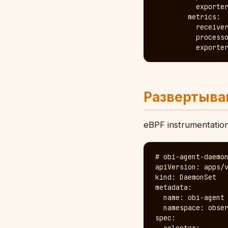
          exporter
        metrics:

          receiver
          processo
          exporte
Развертыван
eBPF instrumentati
# obi-agent-daemon
apiVersion: apps/v
kind: DaemonSet

metadata:

  name: obi-agent

  namespace: obser
spec:
