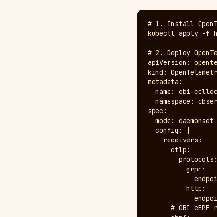
# 1. Install OpenT
kubectl apply -f h
# 2. Deploy OpenTe
apiVersion: opente
kind: OpenTelemetr
metadata:

  name: obi-collec
  namespace: obser
spec:

  mode: daemonset

  config: |

    receivers:

      otlp:

        protocols:
          grpc:

            endpoi
          http:

            endpoi
      # OBI eBPF r