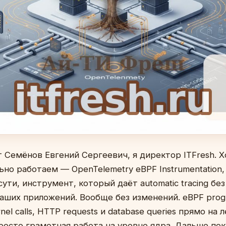
 Семёнов Евгений Сергеевич, я директор ITFresh. 
ьно работаем — OpenTelemetry eBPF Instrumentation,
сути, инструмент, который даёт automatic tracing бе
ваших приложений. Вообще без изменений. eBPF prog
l calls, HTTP requests и database queries прямо на лет
росто грамотная работа на уровне ядра. Дальше пок