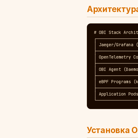
Архитектура
# OBI Stack Archit
┌─────────────────
│ Jaeger/Grafana (
├─────────────────
│ OpenTelemetry Co
├─────────────────
│ OBI Agent (Daemo
├─────────────────
│ eBPF Programs (k
├─────────────────
│ Application Pods
└────────────────
Установка O