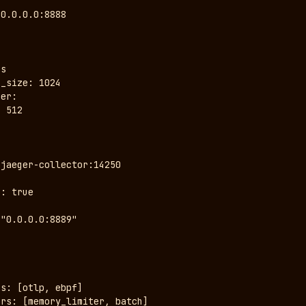
0.0.0.0:8888

s

_size: 1024

er:

 512

jaeger-collector:14250

: true

"0.0.0.0:8889"

s: [otlp, ebpf]

rs: [memory_limiter, batch]
