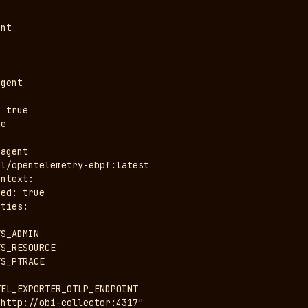
nt

gent

 true

e

agent

l/opentelemetry-ebpf:latest

ntext:

ed: true

ties:

S_ADMIN

S_RESOURCE

S_PTRACE

EL_EXPORTER_OTLP_ENDPOINT

http://obi-collector:4317"
