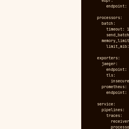
      ebpf:

        endpoint: 
    processors:

      batch:

        timeout: 1
        send_batch
      memory_limit
        limit_mib:
    exporters:

      jaeger:

        endpoint: 
        tls:

          insecure
      prometheus:

        endpoint: 
    service:

      pipelines:

        traces:

          receiver
          processo