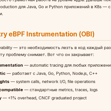
roduction для Java, Go и Python приложений в K8s —
и.
y eBPF Instrumentation (OBI)
vability — это необходимость лезть в код каждый раз
эту проблему снимает. Вот что он закрывает:
umentation
— automatic tracing для любых приложени
tic
— работает с Java, Go, Python, Node.js, C++
ights
— system calls, network I/O, file operations
compatible
— стандартные metrics, traces, logs
y
— <1% overhead, CNCF graduated project