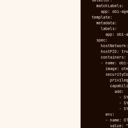
  selector:

    matchLabels:

      app: obi-age
  template:

    metadata:

      labels:

        app: obi-a
    spec:

      hostNetwork:
      hostPID: tru
      containers:

      - name: obi-
        image: ote
        securityCo
          privileg
          capabili
            add:

              - SY
              - SY
              - SY
        env:

        - name: OT
          value: "