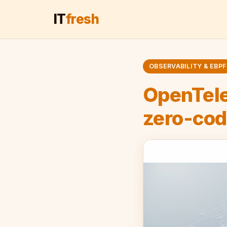
IT
fresh
OBSERVABILITY & EBPF
OpenTele
zero-cod