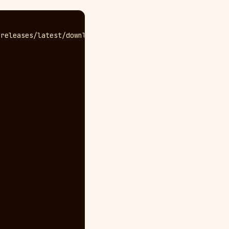
releases/latest/download/opentelemetry-operator.yaml
