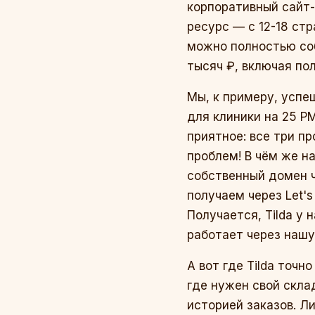
корпоративный сайт-
ресурс — с 12-18 ст
можно полностью собр
тысяч ₽, включая по
Мы, к примеру, успе
для клиники на 25 Р
приятное: все три п
проблем! В чём же н
собственный домен ч
получаем через Let's
Получается, Tilda у 
работает через наш
А вот где Tilda точн
где нужен свой скла
историей заказов. Л