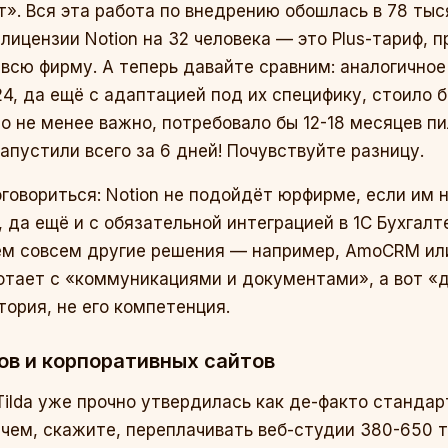
». Вся эта работа по внедрению обошлась в 78 тыся
лицензии Notion на 32 человека — это Plus-тариф, 
 всю фирму. А теперь давайте сравним: аналогично
4, да ещё с адаптацией под их специфику, стоило 
то не менее важно, потребовало бы 12-18 месяцев п
апустили всего за 6 дней! Почувствуйте разницу.
оговориться: Notion не подойдёт юрфирме, если им 
, да ещё и с обязательной интеграцией в 1С Бухгал
ем совсем другие решения — например, AmoCRM или
отает с «коммуникациями и документами», а вот «д
тория, не его компетенция.
гов и корпоративных сайтов
Tilda уже прочно утвердилась как де-факто стандар
ачем, скажите, переплачивать веб-студии 380-650 