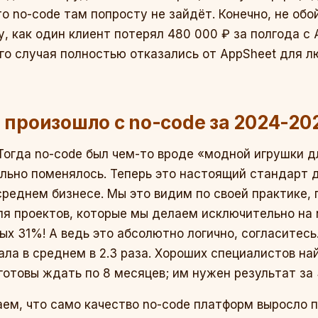
то no-code там попросту не зайдёт. Конечно, не об
, как один клиент потерял 480 000 ₽ за полгода с 
го случая полностью отказались от AppSheet для 
о произошло с no-code за 2024-20
Тогда no-code был чем-то вроде «модной игрушки дл
льно поменялось. Теперь это настоящий стандарт д
среднем бизнесе. Мы это видим по своей практике,
оля проектов, которые мы делаем исключительно на 
ых 31%! А ведь это абсолютно логично, согласитесь
ла в среднем в 2.3 раза. Хороших специалистов на
готовы ждать по 8 месяцев; им нужен результат за
ваем, что само качество no-code платформ выросло 