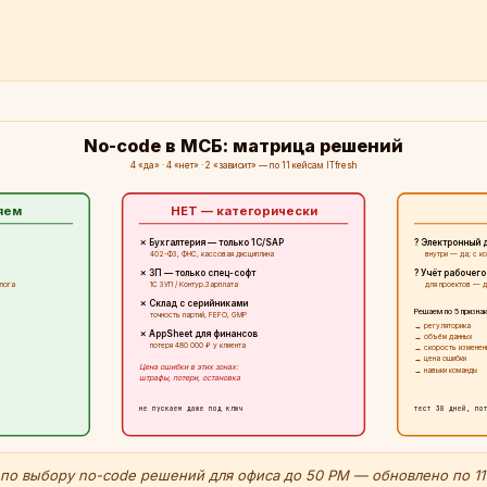
No-code в МСБ: матрица решений
4 «да» · 4 «нет» · 2 «зависит» — по 11 кейсам ITfresh
яем
НЕТ — категорически
M
✗ Бухгалтерия — только 1С/SAP
? Электронный
402-ФЗ, ФНС, кассовая дисциплина
внутри — да; с к
✗ ЗП — только спец-софт
? Учёт рабочег
лога
1С ЗУП / Контур.Зарплата
для проектов — д
✗ Склад с серийниками
Решаем по 5 призна
точность партий, FEFO, GMP
→ регуляторика
✗ AppSheet для финансов
→ объём данных
потеря 480 000 ₽ у клиента
→ скорость изменен
→ цена ошибки
Цена ошибки в этих зонах:
→ навыки команды
штрафы, потери, остановка
не пускаем даже под ключ
тест 30 дней, по
h по выбору no-code решений для офиса до 50 РМ — обновлено по 11