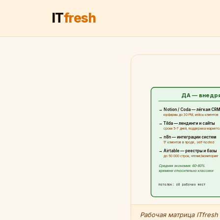
IT
fresh
ДА — внедр
→ Notion / Coda — лёгкая CR
юрфирмы до 30 РМ, кейсы клиентов
→ Tilda — лендинги и сайты
сроки 5-7 дней, поддержка маркето
→ n8n — интеграции систем
17 клиентов в проде, self-hosted
→ Airtable — реестры и базы
до 50 000 строк, чтение/мониторинг
Средняя экономия: 60-80%
времени относительно классики
потолок: 60 рабочих мест
Рабочая матрица ITfres