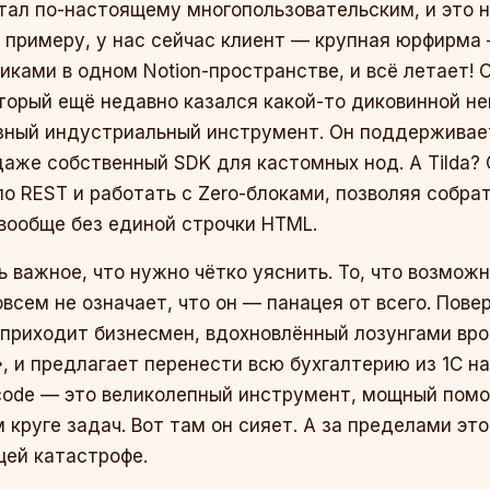
стал по-настоящему многопользовательским, и это н
К примеру, у нас сейчас клиент — крупная юрфирм
иками в одном Notion-пространстве, и всё летает! 
оторый ещё недавно казался какой-то диковинной н
зный индустриальный инструмент. Он поддерживает
 даже собственный SDK для кастомных нод. А Tilda?
о REST и работать с Zero-блоками, позволяя собра
вообще без единой строчки HTML.
ь важное, что нужно чётко уяснить. То, что возмож
всем не означает, что он — панацея от всего. Пове
м приходит бизнесмен, вдохновлённый лозунгами вр
 и предлагает перенести всю бухгалтерию из 1С на A
code — это великолепный инструмент, мощный помощ
 круге задач. Вот там он сияет. А за пределами эт
щей катастрофе.