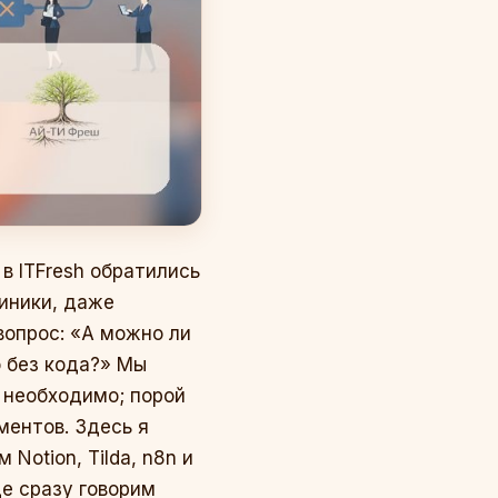
в ITFresh обратились
линики, даже
 вопрос: «А можно ли
о без кода?» Мы
а необходимо; порой
ментов. Здесь я
Notion, Tilda, n8n и
де сразу говорим