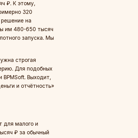
ч ₽. К этому,
примерно 320
е решение на
бы им 480-650 тысяч
илотного запуска. Мы
нужна строгая
терию. Для подобных
 BPMSoft. Выходит,
еньги и отчётность»
т для малого и
тысяч ₽ за обычный