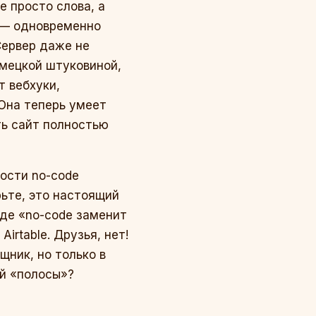
е просто слова, а
а — одновременно
Сервер даже не
емецкой штуковиной,
 вебхуки,
 Она теперь умеет
ть сайт полностью
ности no-code
рьте, это настоящий
оде «no-code заменит
irtable. Друзья, нет!
ник, но только в
ой «полосы»?