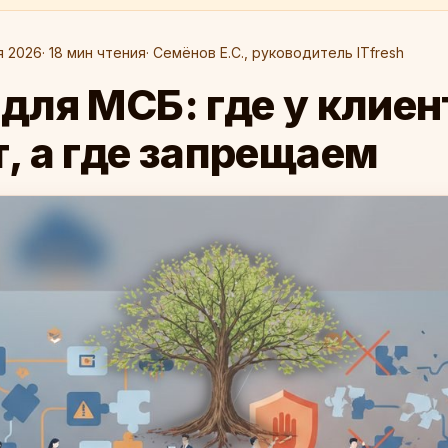
я 2026
· 18 мин чтения
· Семёнов Е.С., руководитель ITfresh
для МСБ: где у клиен
, а где запрещаем