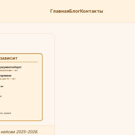
Главная
Блог
Контакты
ЗАВИСИТ
 документооборот
онтрагентами — нет
о времени
а; для ТК — нет
кам:
ий
том решаем
 кейсам 2025-2026.