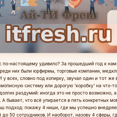
ас по-настоящему удивило? За прошедший год к нам 
 среди них были юрфирмы, торговые компании, медк
 у всех, словно под копирку, звучал один и тот же
амописную систему или дорогую 'коробку' на что-т
 долгих раздумий: иногда это не просто возможно, 
 А бывает, что всё упирается в пять конкретных мо
ш подход: покажу 4 ниши, где мы успешно внедряем 
й до 50 сотрудников. И наоборот, назову 4 сферы, г