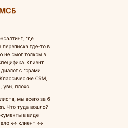
 МСБ
нсалтинг, где
а переписка где-то в
о не смог толком в
специфика. Клиент
 диалог с горами
 Классические CRM,
 увы, плохо.
иста, мы всего за 6
on. Что туда вошло?
окументы в виде
«дело ↔ клиент ↔