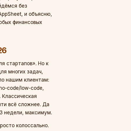
ойдёмся без
AppSheet, и объясню,
любых финансовых
26
я стартапов». Но к
ля многих задач,
 по нашим клиентам:
no-code/low-code,
. Классическая
йти всё сложнее. Да
 3 недели, максимум.
просто колоссально.