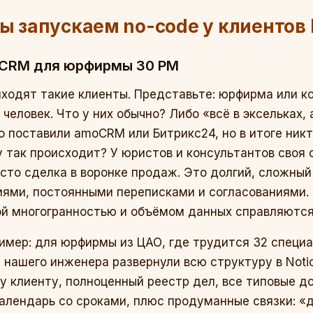
мы запускаем no-code у клиентов
я CRM для юрфирмы 30 РМ
иходят такие клиенты. Представьте: юрфирма или ко
 человек. Что у них обычно? Либо «всё в эксельках, 
о поставили amoCRM или Битрикс24, но в итоге никт
у так происходит? У юристов и консультантов своя 
осто сделка в воронке продаж. Это долгий, сложный
иями, постоянными переписками и согласованиями.
кой многогранностью и объёмом данных справляются,
имер: для юрфирмы из ЦАО, где трудится 32 специал
 нашего инженера развернули всю структуру в Noti
 клиенту, полноценный реестр дел, все типовые д
календарь со сроками, плюс продуманные связки: 