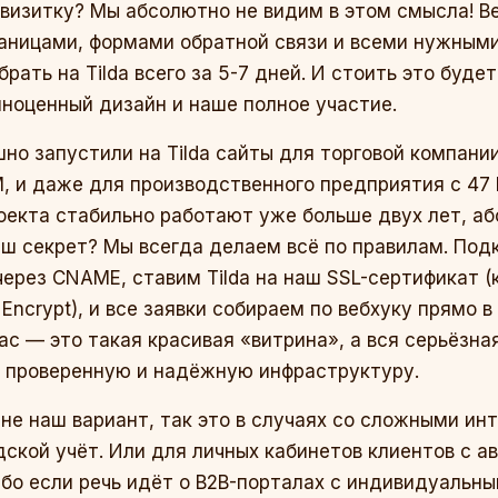
визитку? Мы абсолютно не видим в этом смысла! В
раницами, формами обратной связи и всеми нужным
ать на Tilda всего за 5-7 дней. И стоить это будет
лноценный дизайн и наше полное участие.
шно запустили на Tilda сайты для торговой компани
М, и даже для производственного предприятия с 47
роекта стабильно работают уже больше двух лет, а
аш секрет? Мы всегда делаем всё по правилам. По
ерез CNAME, ставим Tilda на наш SSL-сертификат (
 Encrypt), и все заявки собираем по вебхуку прямо 
нас — это такая красивая «витрина», а вся серьёзна
у проверенную и надёжную инфраструктуру.
о не наш вариант, так это в случаях со сложными и
дской учёт. Или для личных кабинетов клиентов с а
ибо если речь идёт о B2B-порталах с индивидуальн