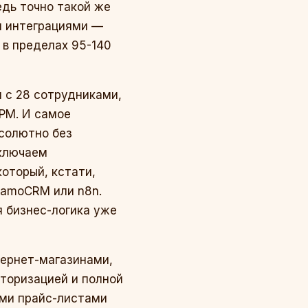
едь точно такой же
и интеграциями —
 в пределах 95-140
и с 28 сотрудниками,
 РМ. И самое
бсолютно без
дключаем
который, кстати,
в amoCRM или n8n.
я бизнес-логика уже
нтернет-магазинами,
вторизацией и полной
ыми прайс-листами