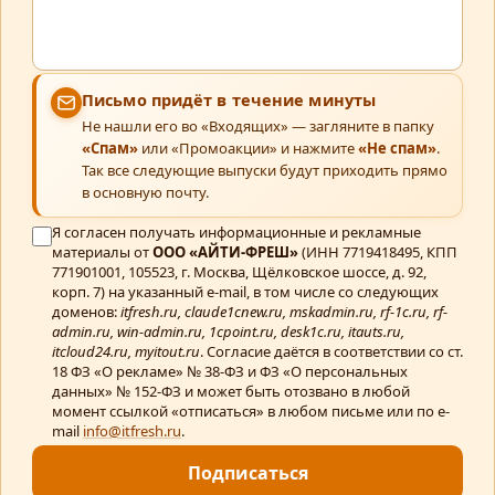
Письмо придёт в течение минуты
Не нашли его во «Входящих» — загляните в папку
«Спам»
или «Промоакции» и нажмите
«Не спам»
.
Так все следующие выпуски будут приходить прямо
в основную почту.
Я согласен получать информационные и рекламные
материалы от
ООО «АЙТИ-ФРЕШ»
(ИНН 7719418495, КПП
771901001, 105523, г. Москва, Щёлковское шоссе, д. 92,
корп. 7) на указанный e-mail, в том числе со следующих
доменов:
itfresh.ru, claude1cnew.ru, mskadmin.ru, rf-1c.ru, rf-
admin.ru, win-admin.ru, 1cpoint.ru, desk1c.ru, itauts.ru,
itcloud24.ru, myitout.ru
. Согласие даётся в соответствии со ст.
18 ФЗ «О рекламе» № 38-ФЗ и ФЗ «О персональных
данных» № 152-ФЗ и может быть отозвано в любой
момент ссылкой «отписаться» в любом письме или по e-
mail
info@itfresh.ru
.
Подписаться