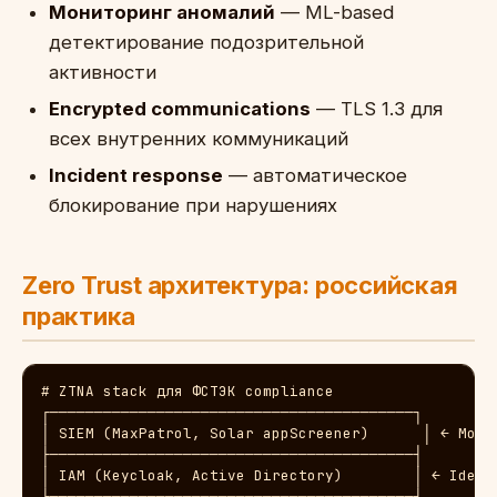
Мониторинг аномалий
— ML-based
детектирование подозрительной
активности
Encrypted communications
— TLS 1.3 для
всех внутренних коммуникаций
Incident response
— автоматическое
блокирование при нарушениях
Zero Trust архитектура: российская
практика
# ZTNA stack для ФСТЭК compliance

┌─────────────────────────────────────────┐

│ SIEM (MaxPatrol, Solar appScreener)      │ ← Монит
├─────────────────────────────────────────┤

│ IAM (Keycloak, Active Directory)        │ ← Identi
├─────────────────────────────────────────┤
