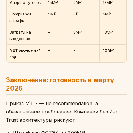
Ущерб от утечек
15M₽
2M₽
13M₽
Compliance
5M₽
0₽
5M₽
штрафы
Затраты на
-
8M₽
-8M₽
внедрение
NET экономия/
-
-
10M₽
год
Заключение: готовность к марту
2026
Приказ №117 — не recommendation, а
обязательное требование. Компании без Zero
Trust архитектуры рискуют:
Штрафами ФСТЭК до 200M₽