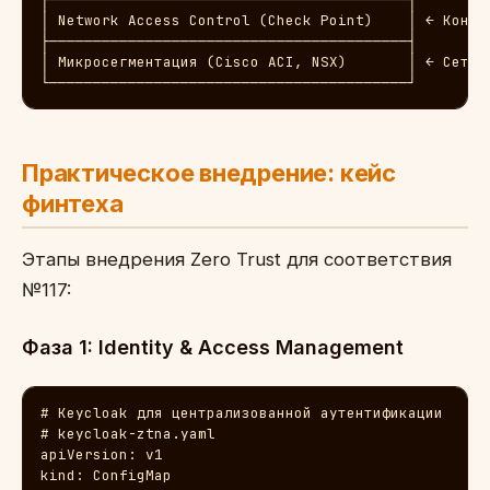
│ Network Access Control (Check Point)    │ ← Контро
├─────────────────────────────────────────┤

│ Микросегментация (Cisco ACI, NSX)       │ ← Сетева
└─────────────────────────────────────────┘
Практическое внедрение: кейс
финтеха
Этапы внедрения Zero Trust для соответствия
№117:
Фаза 1: Identity & Access Management
# Keycloak для централизованной аутентификации

# keycloak-ztna.yaml

apiVersion: v1

kind: ConfigMap
