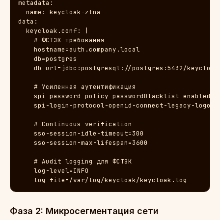
metadata:

  name: keycloak-ztna

data:

  keycloak.conf: |

    # ФСТЭК требования

    hostname=auth.company.local

    db=postgres

    db-url=jdbc:postgresql://postgres:5432/keycloak

    # Усиленная аутентификация

    spi-password-policy-passwordBlacklist-enabled=tr
    spi-login-protocol-openid-connect-legacy-logout-
    # Continuous verification

    sso-session-idle-timeout=300

    sso-session-max-lifespan=3600

    # Audit logging для ФСТЭК

    log-level=INFO

    log-file=/var/log/keycloak/keycloak.log
Фаза 2: Микросегментация сети