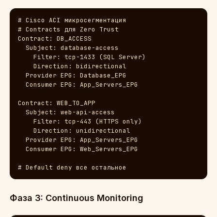
# Cisco ACI микросегментация

# Contracts для Zero Trust

Contract: DB_ACCESS

  Subject: database-access

    Filter: tcp-1433 (SQL Server)

    Direction: bidirectional

  Provider EPG: Database_EPG

  Consumer EPG: App_Servers_EPG

Contract: WEB_TO_APP

  Subject: web-api-access

    Filter: tcp-443 (HTTPS only)

    Direction: unidirectional

  Provider EPG: App_Servers_EPG

  Consumer EPG: Web_Servers_EPG

# Default deny все остальное
Фаза 3: Continuous Monitoring