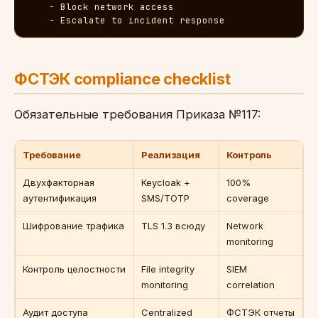
    - Block network access

    - Escalate to incident response
ФСТЭК compliance checklist
Обязательные требования Приказа №117:
Требование
Реализация
Контроль
Двухфакторная
Keycloak +
100%
аутентификация
SMS/TOTP
coverage
Шифрование трафика
TLS 1.3 всюду
Network
monitoring
Контроль целостности
File integrity
SIEM
monitoring
correlation
Аудит доступа
Centralized
ФСТЭК отчеты