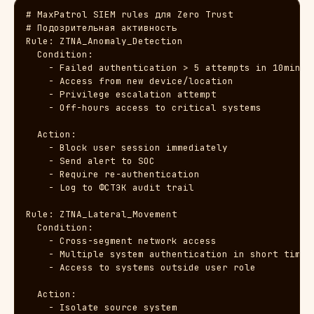
# MaxPatrol SIEM rules для Zero Trust

# Подозрительная активность

Rule: ZTNA_Anomaly_Detection

  Condition:

    - Failed authentication > 5 attempts in 10min

    - Access from new device/location

    - Privilege escalation attempt

    - Off-hours access to critical systems

  Action:

    - Block user session immediately

    - Send alert to SOC

    - Require re-authentication

    - Log to ФСТЭК audit trail

Rule: ZTNA_Lateral_Movement

  Condition:

    - Cross-segment network access

    - Multiple system authentication in short time

    - Access to systems outside user role

  Action:

    - Isolate source system
