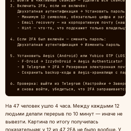
2. Войти в «Активные сеансы» — удалить все сеансы кр
3. Включить 2FA, если не включён:

   Двухэтапная аутентификация → Установить пароль

   - Минимум 12 символов, обязательно цифра и заглав
   - Email recovery — на корпоративную почту (наш Zi
   - Hint — что-то, что подскажет только владельцу

4. Если 2FA был включён — сменить пароль:

   Двухэтапная аутентификация → Изменить пароль

5. Установить Aegis (Android) или Yubico OTP (iOS) д
   - F-Droid → IzzyOnDroid → Aegis Authenticator

   - В Telegram → 2FA → Резервная электронная почта

   - Сохранить backup-коды в Aegis-хранилище с парол
6. Проверка: выйти из Telegram (Настройки → Завершит
   и снова войти, убедиться, что 2FA запрашивается.
На 47 человек ушло 4 часа. Между каждыми 12
людьми делали перерыв по 10 минут — иначе не
вывезти. Картина по итогу получилась
показательная: у 12 из 47 2FA не было вообще. У