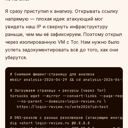
Я сразу приступил к анализу. Открывать ссылку
напрямую — плохая идея: атакующий мог
увидеть наш IP и свернуть инфраструктуру
раньше, чем мы её зафиксируем. Поэтому открыл
через изолированную VM с Tor. Нам нужно было
успеть задокументировать всё до того, как они
уберутся.
# Снимаем фишинг-страницу для анализа

mkdir analysis-2026-04-29 && cd analysis-2026-04-29

# Загружаем страницу + ресурсы (через Tor)

torsocks wget --mirror --convert-links --page-requis
   --no-parent --domains=login-review.ru \

   https://login-review.ru/vote2026?id=test

# DNS-резолв с разных резолверов (атакующие иногда о
dig +short login-review.ru @8.8.8.8
