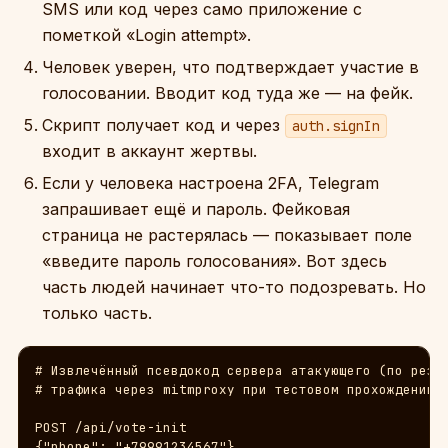
SMS или код через само приложение с
пометкой «Login attempt».
Человек уверен, что подтверждает участие в
голосовании. Вводит код туда же — на фейк.
Скрипт получает код и через
auth.signIn
входит в аккаунт жертвы.
Если у человека настроена 2FA, Telegram
запрашивает ещё и пароль. Фейковая
страница не растерялась — показывает поле
«введите пароль голосования». Вот здесь
часть людей начинает что-то подозревать. Но
только часть.
# Извлечённый псевдокод сервера атакующего (по резул
# трафика через mitmproxy при тестовом прохождении с
POST /api/vote-init

{"phone": "+79991234567"}
