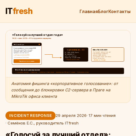
IT
fresh
Главная
Блог
Контакты
«Голосуй за лучший отдел года»
14:22 — клик. 20:50 — 47 сотрудников защищены.
HR-СоветКорп
Корпоративное голосование 2026
login-review[.]ru → C2
MikroTik CCR2004
Дорогие коллеги! Проголосуйте
за лучший отдел года и получите
/ip firewall address-list add
A: 5.180.45.XXX (Прага)
премию по итогам опроса.
list=phishing-c2-2026-04
AS: AS204603 CZ
t.me/login_review/vote2026
address=5.180.45.0/24
cert: Let's Encrypt
/ip firewall filter add chain=
Голосование до 17:00 сегодня
domain reg: 11 дней назад
forward action=drop
→ Telegram session steal
→ blocked за 15 минут
Перейти к голосованию
Итог 6-часового реагирования
7 сотрудников кликнули · 3 ввели код · 1 успели до отзыва сессии · перевыпустили 2FA для 47 человек · 0 финансовых потерь
Анатомия фишинга «корпоративное голосование»: от
сообщения до блокировки C2-сервера в Праге на
MikroTik офиса клиента
29 апреля 2026
· 17 мин чтения
INCIDENT RESPONSE
· Семёнов Е.С., руководитель ITfresh
«Голосуй за лучший отдел»: