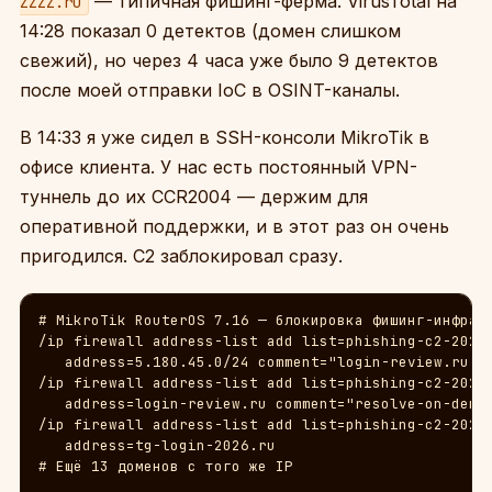
— типичная фишинг-ферма. VirusTotal на
ZZZZ.ru
14:28 показал 0 детектов (домен слишком
свежий), но через 4 часа уже было 9 детектов
после моей отправки IoC в OSINT-каналы.
В 14:33 я уже сидел в SSH-консоли MikroTik в
офисе клиента. У нас есть постоянный VPN-
туннель до их CCR2004 — держим для
оперативной поддержки, и в этот раз он очень
пригодился. C2 заблокировал сразу.
# MikroTik RouterOS 7.16 — блокировка фишинг-инфраст
/ip firewall address-list add list=phishing-c2-2026-
   address=5.180.45.0/24 comment="login-review.ru C2
/ip firewall address-list add list=phishing-c2-2026-
   address=login-review.ru comment="resolve-on-deman
/ip firewall address-list add list=phishing-c2-2026-
   address=tg-login-2026.ru

# Ещё 13 доменов с того же IP
