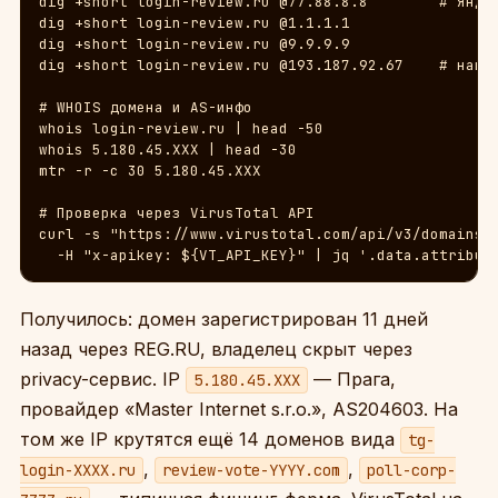
dig +short login-review.ru @77.88.8.8        # Яндек
dig +short login-review.ru @1.1.1.1

dig +short login-review.ru @9.9.9.9

dig +short login-review.ru @193.187.92.67    # наш с
# WHOIS домена и AS-инфо

whois login-review.ru | head -50

whois 5.180.45.XXX | head -30

mtr -r -c 30 5.180.45.XXX

# Проверка через VirusTotal API

curl -s "https://www.virustotal.com/api/v3/domains/l
  -H "x-apikey: ${VT_API_KEY}" | jq '.data.attribut
Получилось: домен зарегистрирован 11 дней
назад через REG.RU, владелец скрыт через
privacy-сервис. IP
— Прага,
5.180.45.XXX
провайдер «Master Internet s.r.o.», AS204603. На
том же IP крутятся ещё 14 доменов вида
tg-
,
,
login-XXXX.ru
review-vote-YYYY.com
poll-corp-