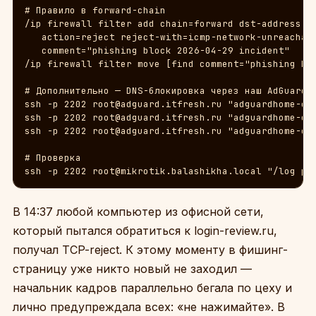
# Правило в forward-chain

/ip firewall filter add chain=forward dst-address-li
   action=reject reject-with=icmp-network-unreachabl
   comment="phishing block 2026-04-29 incident"

/ip firewall filter move [find comment="phishing blo
# Дополнительно — DNS-блокировка через наш AdGuard

ssh -p 2202 root@adguard.itfresh.ru "adguardhome-cli
ssh -p 2202 root@adguard.itfresh.ru "adguardhome-cli
ssh -p 2202 root@adguard.itfresh.ru "adguardhome-cli
# Проверка

ssh -p 2202 root@mikrotik.balashikha.local "/log pr
В 14:37 любой компьютер из офисной сети,
который пытался обратиться к login-review.ru,
получал TCP-reject. К этому моменту в фишинг-
страницу уже никто новый не заходил —
начальник кадров параллельно бегала по цеху и
лично предупреждала всех: «не нажимайте». В