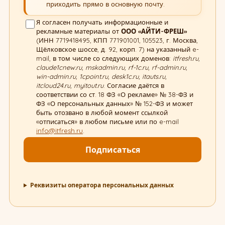
приходить прямо в основную почту.
Я согласен получать информационные и
рекламные материалы от
ООО «АЙТИ-ФРЕШ»
(ИНН 7719418495, КПП 771901001, 105523, г. Москва,
Щёлковское шоссе, д. 92, корп. 7) на указанный e-
mail, в том числе со следующих доменов:
itfresh.ru,
claude1cnew.ru, mskadmin.ru, rf-1c.ru, rf-admin.ru,
win-admin.ru, 1cpoint.ru, desk1c.ru, itauts.ru,
itcloud24.ru, myitout.ru
. Согласие даётся в
соответствии со ст. 18 ФЗ «О рекламе» № 38-ФЗ и
ФЗ «О персональных данных» № 152-ФЗ и может
быть отозвано в любой момент ссылкой
«отписаться» в любом письме или по e-mail
info@itfresh.ru
.
Подписаться
Реквизиты оператора персональных данных