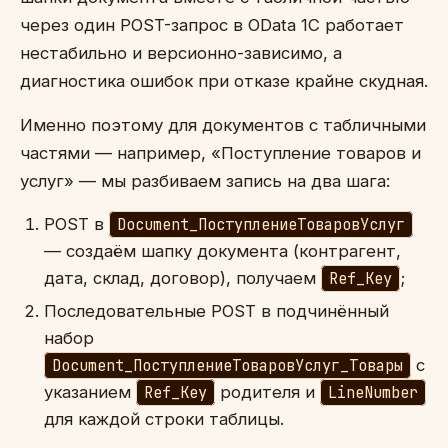
через один POST-запрос в OData 1С работает
нестабильно и версионно-зависимо, а
диагностика ошибок при отказе крайне скудная.
Именно поэтому для документов с табличными
частями — например, «Поступление товаров и
услуг» — мы разбиваем запись на два шага:
POST в
Document_ПоступлениеТоваровУслуг
— создаём шапку документа (контрагент,
дата, склад, договор), получаем
Ref_Key
;
Последовательные POST в подчинённый
набор
Document_ПоступлениеТоваровУслуг_Товары
с
указанием
Ref_Key
родителя и
LineNumber
для каждой строки таблицы.