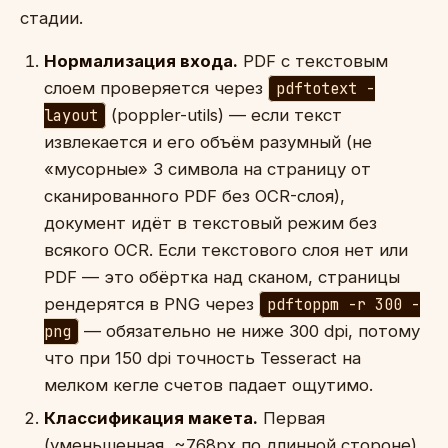
стадии.
Нормализация входа.
PDF с текстовым
слоем проверяется через
pdftotext -
layout
(poppler-utils) — если текст
извлекается и его объём разумный (не
«мусорные» 3 символа на страницу от
сканированного PDF без OCR-слоя),
документ идёт в текстовый режим без
всякого OCR. Если текстового слоя нет или
PDF — это обёртка над сканом, страницы
рендерятся в PNG через
pdftoppm -r 300 -
png
— обязательно не ниже 300 dpi, потому
что при 150 dpi точность Tesseract на
мелком кегле счетов падает ощутимо.
Классификация макета.
Первая
(уменьшенная, ~768px по длинной стороне)