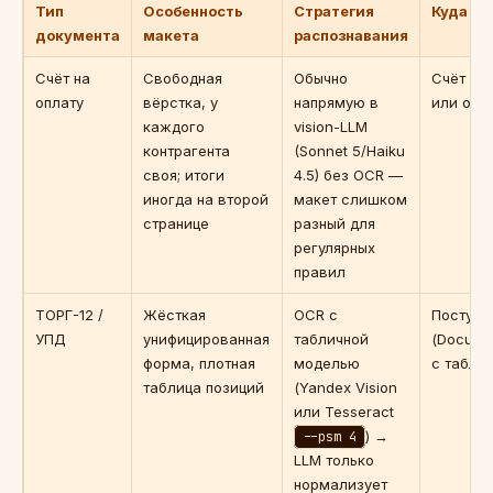
Тип
Особенность
Стратегия
Куда в 1
документа
макета
распознавания
Счёт на
Свободная
Обычно
Счёт на
оплату
вёрстка, у
напрямую в
или осн
каждого
vision-LLM
контрагента
(Sonnet 5/Haiku
своя; итоги
4.5) без OCR —
иногда на второй
макет слишком
странице
разный для
регулярных
правил
ТОРГ-12 /
Жёсткая
OCR с
Поступл
УПД
унифицированная
табличной
(Docume
форма, плотная
моделью
с табли
таблица позиций
(Yandex Vision
или Tesseract
) →
--psm 4
LLM только
нормализует