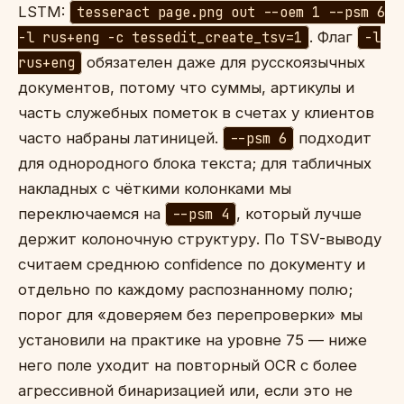
LSTM:
tesseract page.png out --oem 1 --psm 6
-l rus+eng -c tessedit_create_tsv=1
. Флаг
-l
rus+eng
обязателен даже для русскоязычных
документов, потому что суммы, артикулы и
часть служебных пометок в счетах у клиентов
часто набраны латиницей.
--psm 6
подходит
для однородного блока текста; для табличных
накладных с чёткими колонками мы
переключаемся на
--psm 4
, который лучше
держит колоночную структуру. По TSV-выводу
считаем среднюю confidence по документу и
отдельно по каждому распознанному полю;
порог для «доверяем без перепроверки» мы
установили на практике на уровне 75 — ниже
него поле уходит на повторный OCR с более
агрессивной бинаризацией или, если это не