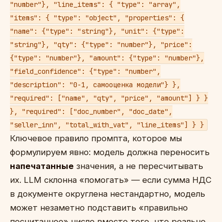
"number"}, "line_items": { "type": "array",
"items": { "type": "object", "properties": {
"name": {"type": "string"}, "unit": {"type":
"string"}, "qty": {"type": "number"}, "price":
{"type": "number"}, "amount": {"type": "number"},
"field_confidence": {"type": "number",
"description": "0-1, самооценка модели"} },
"required": ["name", "qty", "price", "amount"] } }
}, "required": ["doc_number", "doc_date",
"seller_inn", "total_with_vat", "line_items"] } }
Ключевое правило промпта, которое мы
формулируем явно: модель должна переносить
напечатанные
значения, а не пересчитывать
их. LLM склонна «помогать» — если сумма НДС
в документе округлена нестандартно, модель
может незаметно подставить «правильно
посчитанное» число вместо того, что реально