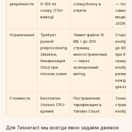
уверенности
0-100 по
слову/блоку в
— тольк
слову (TSV-
ответе
самооце
вывод)
модели 
JSON
Ограничения
Требует
Лимит файла 10
Сторона
ручной
МБ / до 200
изображ
preprocessing
страниц;
до 8000 
(deskew,
многостраничные
при батч
бинаризация
— через
свыше 2
Otsu) при
асинхронный
изображ
плохом скане
метод
размер
каждого
урезает
Стоимость
Бесплатно
Постраничная
Токены 
(только CPU-
тарификация в
страниц
время)
Yandex Cloud
изображ
Для Tesseract мы всегда явно задаём движок