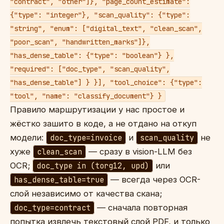
"contract", "other"]}, "page_count_estimate":
{"type": "integer"}, "scan_quality": {"type":
"string", "enum": ["digital_text", "clean_scan",
"poor_scan", "handwritten_marks"]},
"has_dense_table": {"type": "boolean"} },
"required": ["doc_type", "scan_quality",
"has_dense_table"] } }], "tool_choice": {"type":
"tool", "name": "classify_document"} }
Правило маршрутизации у нас простое и
жёстко зашито в коде, а не отдано на откуп
модели:
doc_type=invoice
и
scan_quality
не
хуже
clean_scan
— сразу в vision-LLM без
OCR;
doc_type in (torg12, upd)
или
has_dense_table=true
— всегда через OCR-
слой независимо от качества скана;
doc_type=contract
— сначала повторная
попытка извлечь текстовый слой PDF, и только