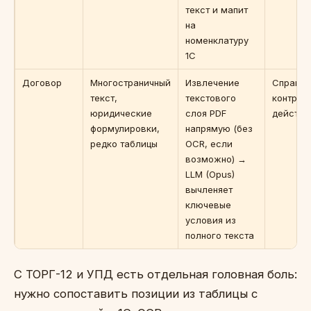
текст и мапит
на
номенклатуру
1С
Договор
Многостраничный
Извлечение
Справоч
текст,
текстового
контраге
юридические
слоя PDF
действи
формулировки,
напрямую (без
редко таблицы
OCR, если
возможно) →
LLM (Opus)
вычленяет
ключевые
условия из
полного текста
С ТОРГ-12 и УПД есть отдельная головная боль:
нужно сопоставить позиции из таблицы с