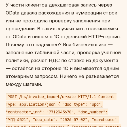
У части клиентов двухшаговая запись через
OData давала расхождения в нумерации строк
или не проходила проверку заполнения при
проведении. В таких случаях мы отказываемся
от OData и пишем в 1С отдельный HTTP-сервис.
Почему это надёжнее? Вся бизнес-логика —
заполнение табличной части, проверка учётной
политики, расчёт НДС по ставке из документа
— остаётся на стороне 1С и вызывается одним
атомарным запросом. Ничего не разъезжается
между шагами.
POST /hs/invoice_import/create HTTP/1.1 Content-
Type: application/json { "doc_type": "upd",
"contractor_inn": "7712345678", "doc_number":
"УПД-4521", "doc_date": "2026-07-02", "warehouse":