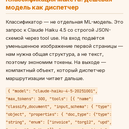
модель как диспетчер
Классификатор — не отдельная ML-модель. Это
запрос к Claude Haiku 4.5 со строгой JSON-
схемой через tool use. На вход подаётся
уменьшенное изображение первой страницы —
нам нужна общая структура, а не текст,
поэтому экономим токены. На выходе —
компактный объект, который диспетчер
маршрутизации читает дальше.
{ "model": "claude-haiku-4-5-20251001",
"max_tokens": 300, "tools": [{ "name":
"classify_document", "input_schema": { "type":
"object", "properties": { "doc_type": {"type":
"string", "enum": ["invoice", "torg12", "upd",