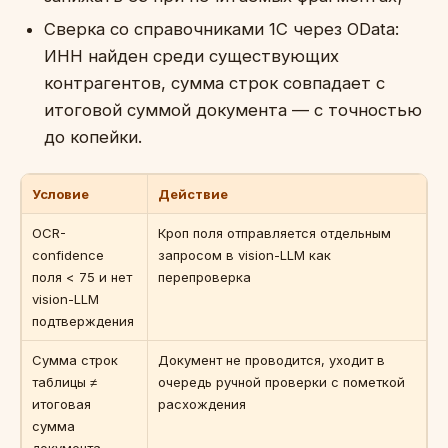
Сверка со справочниками 1С через OData:
ИНН найден среди существующих
контрагентов, сумма строк совпадает с
итоговой суммой документа — с точностью
до копейки.
Условие
Действие
OCR-
Кроп поля отправляется отдельным
confidence
запросом в vision-LLM как
поля < 75 и нет
перепроверка
vision-LLM
подтверждения
Сумма строк
Документ не проводится, уходит в
таблицы ≠
очередь ручной проверки с пометкой
итоговая
расхождения
сумма
документа