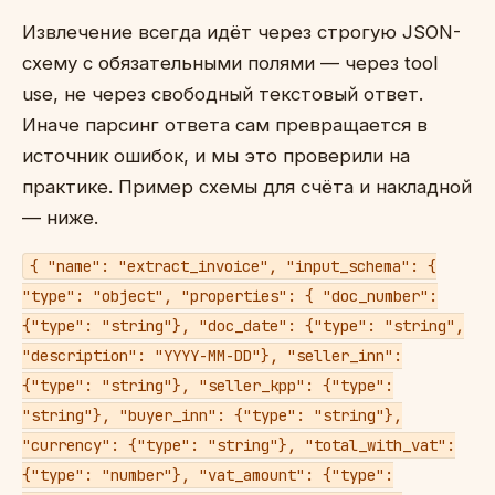
Извлечение всегда идёт через строгую JSON-
схему с обязательными полями — через tool
use, не через свободный текстовый ответ.
Иначе парсинг ответа сам превращается в
источник ошибок, и мы это проверили на
практике. Пример схемы для счёта и накладной
— ниже.
{ "name": "extract_invoice", "input_schema": {
"type": "object", "properties": { "doc_number":
{"type": "string"}, "doc_date": {"type": "string",
"description": "YYYY-MM-DD"}, "seller_inn":
{"type": "string"}, "seller_kpp": {"type":
"string"}, "buyer_inn": {"type": "string"},
"currency": {"type": "string"}, "total_with_vat":
{"type": "number"}, "vat_amount": {"type":