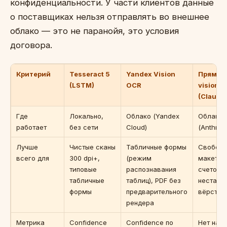
конфиденциальности. У части клиентов данные
о поставщиках нельзя отправлять во внешнее
облако — это не паранойя, это условия
договора.
Критерий
Tesseract 5
Yandex Vision
Прямой
(LSTM)
OCR
vision-
(Claude
Где
Локально,
Облако (Yandex
Облако
работает
без сети
Cloud)
(Anthropi
Лучше
Чистые сканы
Табличные формы
Свобод
всего для
300 dpi+,
(режим
макеты
типовые
распознавания
счетов,
табличные
таблиц), PDF без
нестанд
формы
предварительного
вёрстка
рендера
Метрика
Confidence
Confidence по
Нет нат