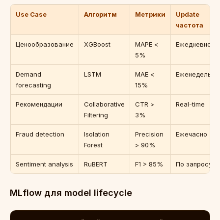
Use Case
Алгоритм
Метрики
Update
частота
Ценообразование
XGBoost
MAPE <
Ежедневно
5%
Demand
LSTM
MAE <
Еженедельно
forecasting
15%
Рекомендации
Collaborative
CTR >
Real-time
Filtering
3%
Fraud detection
Isolation
Precision
Ежечасно
Forest
> 90%
Sentiment analysis
RuBERT
F1 > 85%
По запросу
MLflow для model lifecycle