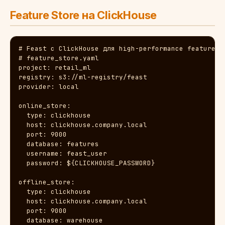
Feature Store на ClickHouse
# Feast с ClickHouse для high-performance features

# feature_store.yaml

project: retail_ml

registry: s3://ml-registry/feast

provider: local

online_store:

  type: clickhouse

  host: clickhouse.company.local

  port: 9000

  database: features

  username: feast_user

  password: ${CLICKHOUSE_PASSWORD}

offline_store:

  type: clickhouse

  host: clickhouse.company.local

  port: 9000

  database: warehouse
