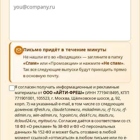
Письмо придёт в течение минуты
Не нашли его во «Входящих» — загляните в папку
«Спам»
или «Промоакции» и нажмите
«Не спам»
.
Так все следующие выпуски будут приходить прямо
в основную почту.
Я согласен получать информационные и рекламные
материалы от
ООО «АЙТИ-ФРЕШ»
(ИНН 7719418495, КПП
771901001, 105523, г. Москва, Щёлковское шоссе, д. 92,
корп. 7) на указанный e-mail, в том числе со следующих
доменов:
itfresh.ru, claude1cnew.ru, mskadmin.ru, rf-1c.ru, rf-
admin.ru, win-admin.ru, 1cpoint.ru, desk1c.ru, itauts.ru,
itcloud24.ru, myitout.ru
. Согласие даётся в соответствии со ст.
18 ФЗ «О рекламе» № 38-ФЗ и ФЗ «О персональных
данных» № 152-ФЗ и может быть отозвано в любой
момент ссылкой «отписаться» в любом письме или по e-