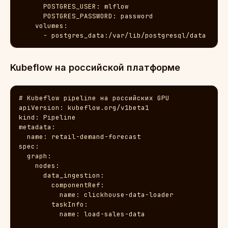
      POSTGRES_USER: mlflow

      POSTGRES_PASSWORD: password

    volumes:

      - postgres_data:/var/lib/postgresql/data
Kubeflow на российской платформе
# Kubeflow pipeline на российских GPU

apiVersion: kubeflow.org/v1beta1

kind: Pipeline

metadata:

  name: retail-demand-forecast

spec:

  graph:

    nodes:

      data_ingestion:

        componentRef:

          name: clickhouse-data-loader

        taskInfo:

          name: load-sales-data
