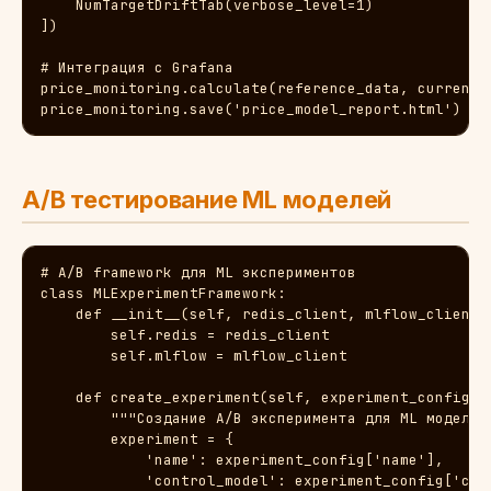
    NumTargetDriftTab(verbose_level=1)

])

# Интеграция с Grafana

price_monitoring.calculate(reference_data, current_
price_monitoring.save('price_model_report.html')
A/B тестирование ML моделей
# A/B framework для ML экспериментов

class MLExperimentFramework:

    def __init__(self, redis_client, mlflow_client):
        self.redis = redis_client

        self.mlflow = mlflow_client

    def create_experiment(self, experiment_config):

        """Создание A/B эксперимента для ML модели""
        experiment = {

            'name': experiment_config['name'],

            'control_model': experiment_config['cont