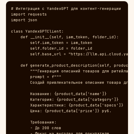
# Интеграция с YandexGPT для контент-генерации

import requests

import json

class YandexGPTClient:

    def __init__(self, iam_token, folder_id):

        self.iam_token = iam_token

        self.folder_id = folder_id

        self.base_url = "https://llm.api.cloud.yande
    def generate_product_description(self, product_d
        """Генерация описаний товаров для ритейла"""
        prompt = f"""

        Создай привлекательное описание товара для и
        Название: {product_data['name']}

        Категория: {product_data['category']}

        Характеристики: {product_data['specs']}

        Цена: {product_data['price']} руб.

        Требования:

        - До 200 слов

        - Фокус на выгодах для покупателя
