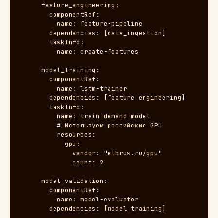
      feature_engineering:

        componentRef:

          name: feature-pipeline

        dependencies: [data_ingestion]

        taskInfo:

          name: create-features

      model_training:

        componentRef:

          name: lstm-trainer

        dependencies: [feature_engineering]

        taskInfo:

          name: train-demand-model

          # Используем российские GPU

          resources:

            gpu:

              vendor: "elbrus.ru/gpu"

              count: 2

      model_validation:

        componentRef:

          name: model-evaluator

        dependencies: [model_training]
