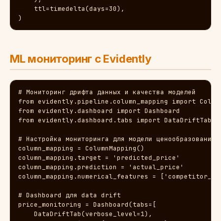
    ttl=timedelta(days=30),

)
ML мониторинг с Evidently
# Мониторинг дрифта данных и качества моделей

from evidently.pipeline.column_mapping import Column
from evidently.dashboard import Dashboard

from evidently.dashboard.tabs import DataDriftTab, N
# Настройка мониторинга для модели ценообразования

column_mapping = ColumnMapping()

column_mapping.target = 'predicted_price'

column_mapping.prediction = 'actual_price'

column_mapping.numerical_features = ['competitor_pr
# Dashboard для data drift

price_monitoring = Dashboard(tabs=[

    DataDriftTab(verbose_level=1),
