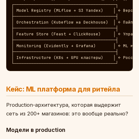
┌─────────────────────────────────────────┐

│ Model Registry (MLflow + S3 Yandex)    │ ← Версион
├─────────────────────────────────────────┤

│ Orchestration (Kubeflow на Deckhouse)  │ ← Пайплай
├─────────────────────────────────────────┤

│ Feature Store (Feast + ClickHouse)     │ ← Управле
├─────────────────────────────────────────┤

│ Monitoring (Evidently + Grafana)       │ ← ML мони
├─────────────────────────────────────────┤

│ Infrastructure (K8s + GPU кластеры)    │ ← Российс
└─────────────────────────────────────────┘
Кейс: ML платформа для ритейла
Production-архитектура, которая выдержит
сеть из 200+ магазинов: это вообще реально?
Модели в production