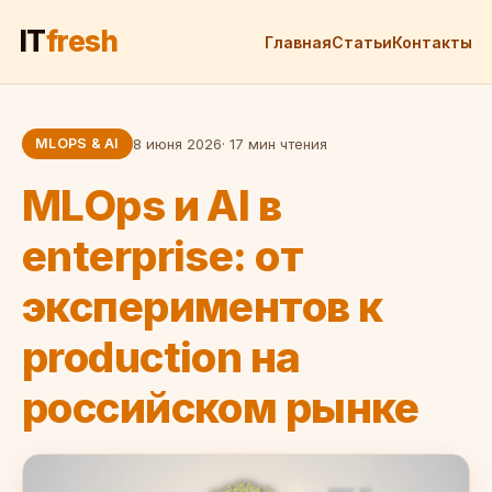
IT
fresh
Главная
Статьи
Контакты
MLOPS & AI
8 июня 2026
· 17 мин чтения
MLOps и AI в
enterprise: от
экспериментов к
production на
российском рынке