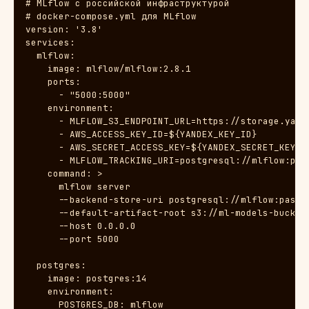
# MLflow с российской инфраструктурой

# docker-compose.yml для MLflow

version: '3.8'

services:

  mlflow:

    image: mlflow/mlflow:2.8.1

    ports:

      - "5000:5000"

    environment:

      - MLFLOW_S3_ENDPOINT_URL=https://storage.yande
      - AWS_ACCESS_KEY_ID=${YANDEX_KEY_ID}

      - AWS_SECRET_ACCESS_KEY=${YANDEX_SECRET_KEY}

      - MLFLOW_TRACKING_URI=postgresql://mlflow:pass
    command: >

      mlflow server

      --backend-store-uri postgresql://mlflow:passwo
      --default-artifact-root s3://ml-models-bucket/
      --host 0.0.0.0

      --port 5000

  postgres:

    image: postgres:14

    environment:

      POSTGRES_DB: mlflow
