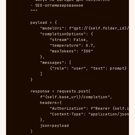
        - SEO-оптимизированное

        """

        payload = {

            "modelUri": f"gpt://{self.folder_id}/yan
            "completionOptions": {

                "stream": False,

                "temperature": 0.7,

                "maxTokens": "300"

            },

            "messages": [

                {"role": "user", "text": prompt}

            ]

        }

        response = requests.post(

            f"{self.base_url}/completion",

            headers={

                "Authorization": f"Bearer {self.iam_
                "Content-Type": "application/json"

            },

            json=payload

        )
