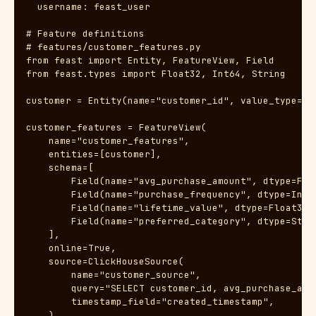
  username: feast_user

# Feature definitions

# features/customer_features.py

from feast import Entity, FeatureView, Field

from feast.types import Float32, Int64, String

customer = Entity(name="customer_id", value_type=Str
customer_features = FeatureView(

    name="customer_features",

    entities=[customer],

    schema=[

        Field(name="avg_purchase_amount", dtype=Floa
        Field(name="purchase_frequency", dtype=Int64
        Field(name="lifetime_value", dtype=Float32),
        Field(name="preferred_category", dtype=Strin
    ],

    online=True,

    source=ClickHouseSource(

        name="customer_source",

        query="SELECT customer_id, avg_purchase_amo
        timestamp_field="created_timestamp",

    ),
