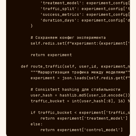
            'treatment_model': experiment_config['tr
            'traffic_split': experiment_config['traf
            'success_metrics': experiment_config['me
            'duration_days': experiment_config['dura
        }

        # Сохраняем конфиг эксперимента

        self.redis.set(f"experiment:{experiment['nam
        return experiment

    def route_traffic(self, user_id, experiment_name
        """Маршрутизация трафика между моделями"""

        experiment = json.loads(self.redis.get(f"exp
        # Consistent hashing для стабильности

        user_hash = hashlib.md5(user_id.encode()).he
        traffic_bucket = int(user_hash[:8], 16) % 10
        if traffic_bucket < experiment['traffic_spli
            return experiment['treatment_model']

        else:

            return experiment['control_model']