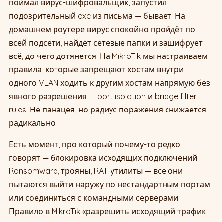
поймал вирус-шифровальщик, запустил
подозрительный exe из письма — бывает. На
домашнем роутере вирус спокойно пройдёт по
всей подсети, найдёт сетевые папки и зашифрует
всё, до чего дотянется. На MikroTik мы настраиваем
правила, которые запрещают хостам внутри
одного VLAN ходить к другим хостам напрямую без
явного разрешения — port isolation и bridge filter
rules. Не панацея, но радиус поражения снижается
радикально.
Есть момент, про который почему-то редко
говорят — блокировка исходящих подключений.
Ransomware, трояны, RAT-утилиты — все они
пытаются выйти наружу по нестандартным портам
или соединиться с командными серверами.
Правило в MikroTik «разрешить исходящий трафик