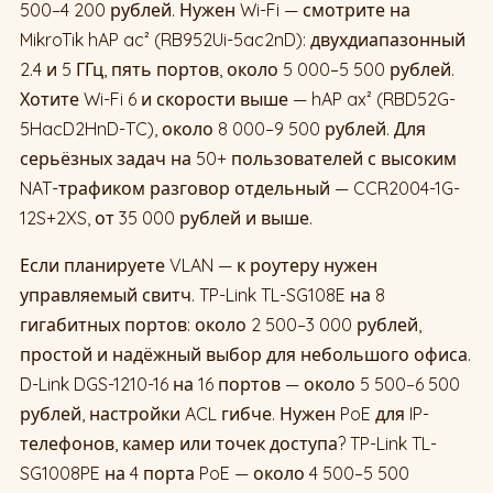
500–4 200 рублей. Нужен Wi-Fi — смотрите на
MikroTik hAP ac² (RB952Ui-5ac2nD): двухдиапазонный
2.4 и 5 ГГц, пять портов, около 5 000–5 500 рублей.
Хотите Wi-Fi 6 и скорости выше — hAP ax² (RBD52G-
5HacD2HnD-TC), около 8 000–9 500 рублей. Для
серьёзных задач на 50+ пользователей с высоким
NAT-трафиком разговор отдельный — CCR2004-1G-
12S+2XS, от 35 000 рублей и выше.
Если планируете VLAN — к роутеру нужен
управляемый свитч. TP-Link TL-SG108E на 8
гигабитных портов: около 2 500–3 000 рублей,
простой и надёжный выбор для небольшого офиса.
D-Link DGS-1210-16 на 16 портов — около 5 500–6 500
рублей, настройки ACL гибче. Нужен PoE для IP-
телефонов, камер или точек доступа? TP-Link TL-
SG1008PE на 4 порта PoE — около 4 500–5 500