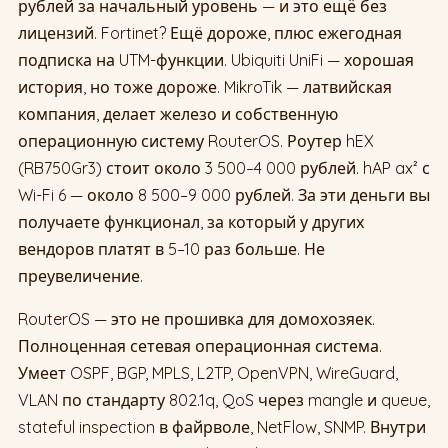
рублей за начальный уровень — и это ещё без
лицензий. Fortinet? Ещё дороже, плюс ежегодная
подписка на UTM-функции. Ubiquiti UniFi — хорошая
история, но тоже дороже. MikroTik — латвийская
компания, делает железо и собственную
операционную систему RouterOS. Роутер hEX
(RB750Gr3) стоит около 3 500–4 000 рублей. hAP ax² с
Wi-Fi 6 — около 8 500–9 000 рублей. За эти деньги вы
получаете функционал, за который у других
вендоров платят в 5–10 раз больше. Не
преувеличение.
RouterOS — это не прошивка для домохозяек.
Полноценная сетевая операционная система.
Умеет OSPF, BGP, MPLS, L2TP, OpenVPN, WireGuard,
VLAN по стандарту 802.1q, QoS через mangle и queue,
stateful inspection в файрволе, NetFlow, SNMP. Внутри