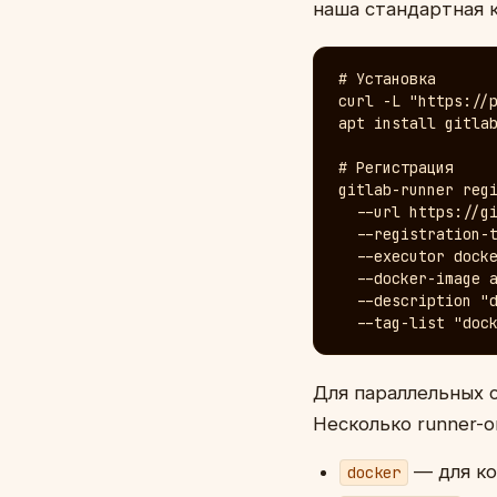
наша стандартная к
# Установка

curl -L "https://p
apt install gitlab
# Регистрация

gitlab-runner regi
  --url https://gi
  --registration-t
  --executor docke
  --docker-image a
  --description "d
  --tag-list "doc
Для параллельных
Несколько runner-о
— для ко
docker