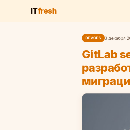
IT
fresh
3 декабря 2
DEVOPS
GitLab s
разработ
миграци