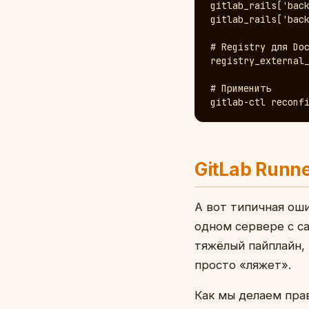
gitlab_rails['back
gitlab_rails['back
# Registry для Doc
registry_external_
# Применить

gitlab-ctl reconf
GitLab Runn
А вот типичная оши
одном сервере с са
тяжёлый пайплайн, 
просто «ляжет».
Как мы делаем пра