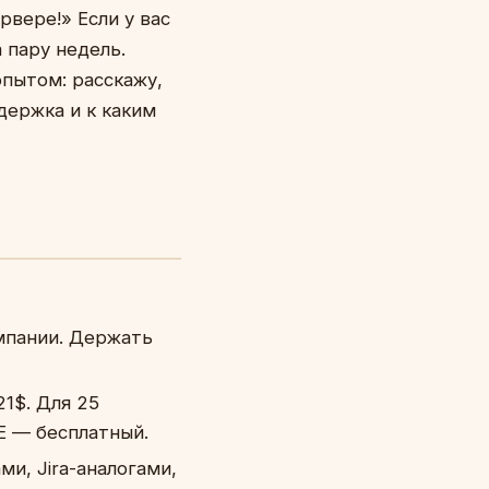
рвере!» Если у вас
 пару недель.
опытом: расскажу,
держка и к каким
мпании. Держать
21$. Для 25
CE — бесплатный.
и, Jira-аналогами,