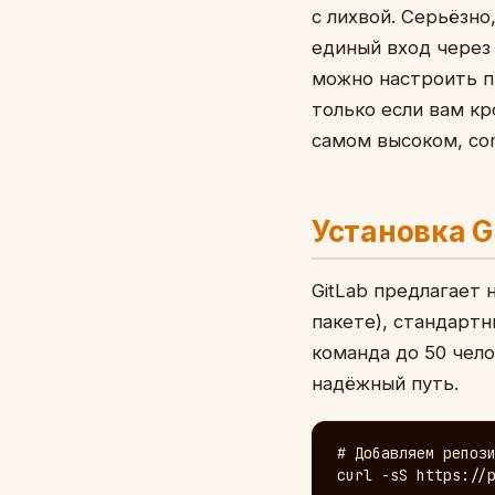
с лихвой. Серьёзно
единый вход через
можно настроить пр
только если вам кр
самом высоком, com
Установка G
GitLab предлагает 
пакете), стандартны
команда до 50 чело
надёжный путь.
# Добавляем репози
curl -sS https://p