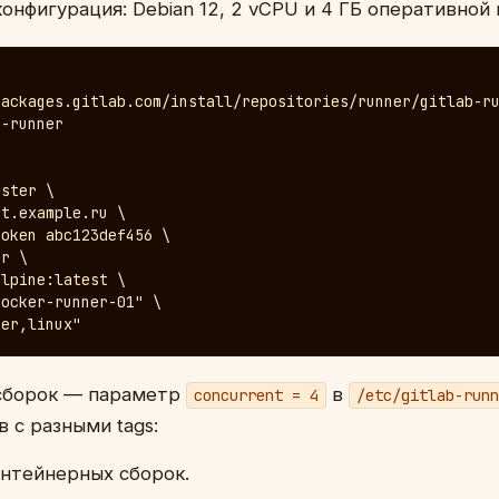
онфигурация: Debian 12, 2 vCPU и 4 ГБ оперативной 
ackages.gitlab.com/install/repositories/runner/gitlab-ru
-runner

ster \

t.example.ru \

oken abc123def456 \

r \

lpine:latest \

ocker-runner-01" \

ker,linux"
 сборок — параметр
в
concurrent = 4
/etc/gitlab-runn
в с разными tags:
нтейнерных сборок.