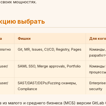
 своих мощностях.
кцию выбрать
а
Фишки
Для ког
платно
Git, MR, Issues, CI/CD, Registry, Pages
Команды 
разработ
user/
SAML SSO, Merge approvals, Portfolio
Команды 
процесс
user/
SAST/DAST/DEPs/Fuzzing сканеры,
Enterpris
Compliance
security
 из малого и среднего бизнеса (МСБ) версии GitLab