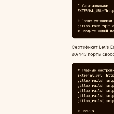
# Устанавливаем

EXTERNAL_URL="http
# После установки 
gitlab-rake "gitla
# Вводите новый п
Сертификат Let's E
80/443 порты сво
# Главные настройк
external_url 'http
gitlab_rails['smtp
gitlab_rails['smtp
gitlab_rails['smtp
gitlab_rails['smtp
gitlab_rails['smtp
# Backup
