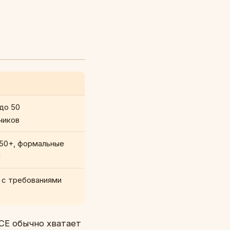
о
до 50
чиков
50+, формальные
ы
e с требованиями
 CE обычно хватает