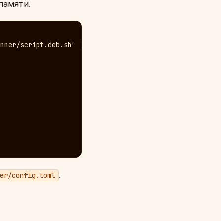
памяти.
nner/script.deb.sh" | bash

.
er/config.toml