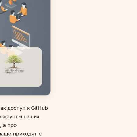
ак доступ к GitHub
аккаунты наших
 а про
чаще приходят с