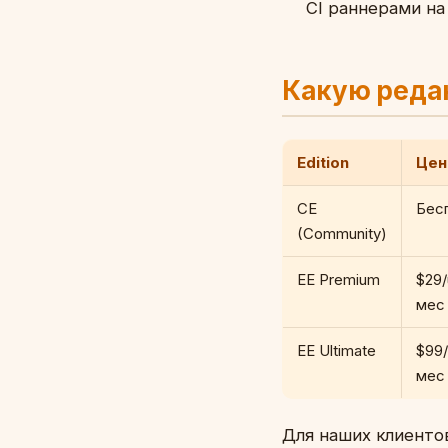
CI раннерами на
Какую реда
Edition
Цен
CE
Бес
(Community)
EE Premium
$29/
мес
EE Ultimate
$99/
мес
Для наших клиентов