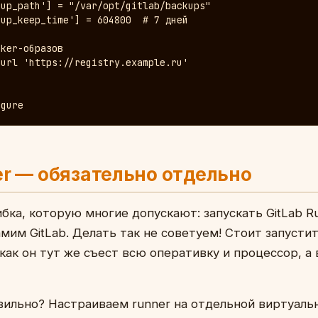
up_path'] = "/var/opt/gitlab/backups"

up_keep_time'] = 604800  # 7 дней

ker-образов

url 'https://registry.example.ru'

igure
er — обязательно отдельно
бка, которую многие допускают: запускать GitLab R
мим GitLab. Делать так не советуем! Стоит запусти
как он тут же съест всю оперативку и процессор, а 
вильно? Настраиваем runner на отдельной виртуаль