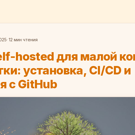
025
· 12 мин чтения
elf-hosted для малой 
ки: установка, CI/CD и
я с GitHub