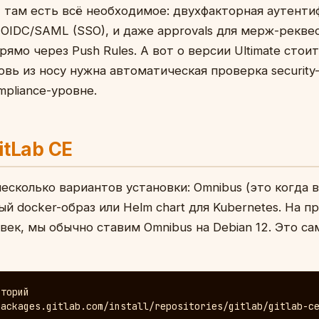
, там есть всё необходимое: двухфакторная аутентиф
 OIDC/SAML (SSO), и даже approvals для мерж-рекве
ямо через Push Rules. А вот о версии Ultimate стои
овь из носу нужна автоматическая проверка security
pliance-уровне.
itLab CE
несколько вариантов установки: Omnibus (это когда 
й docker-образ или Helm chart для Kubernetes. На пр
век, мы обычно ставим Omnibus на Debian 12. Это с
торий

ackages.gitlab.com/install/repositories/gitlab/gitlab-ce