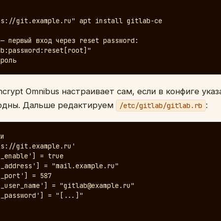
s://git.example.ru" apt install gitlab-ce

— первый вход через reset password:

b:password:reset[root]"

ароль
ncrypt Omnibus настраивает сам, если в конфиге указ
бодны. Дальше редактируем
:
/etc/gitlab/gitlab.rb
и

s://git.example.ru'

_enable'] = true

_address'] = "mail.example.ru"

_port'] = 587

_user_name'] = "gitlab@example.ru"

_password'] = "[...]"
