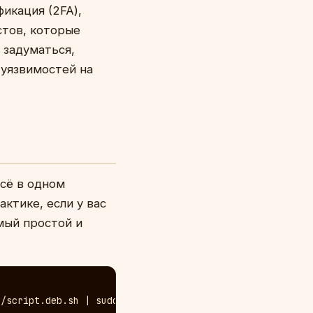
икация (2FA),
стов, которые
т задуматься,
-уязвимостей на
всё в одном
актике, если у вас
амый простой и
/script.deb.sh | sudo bash
