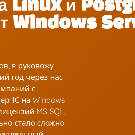
а Linux и Postg
 от Windows Ser
ов, я руковожу
ий год через нас
омпаний с
ер 1С на Windows
лицензий MS SQL,
льно стало сложно
араллельный