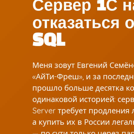
Сервер 1С н
отказаться
SQL
Меня зовут Евгений Семён
«АйТи-Фреш», и за последн
прошло больше десятка к
одинаковой историей: серв
Server требует продления 
а купить их в России лега
— по сути только через п