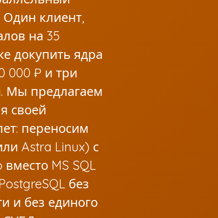
 Один клиент,
лов на 35
ке докупить ядра
0 000 ₽ и три
. Мы предлагаем
ля своей
лет: переносим
ли Astra Linux) с
ro вместо MS SQL
 PostgreSQL без
и и без единого