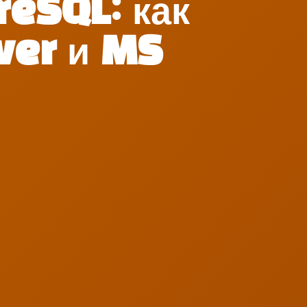
reSQL: как
ver и MS