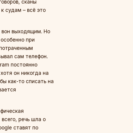
говоров, сканы
 к судам – всё это
а вон выходящим. Но
 особенно при
«потраченным
зывал сам телефон.
gram постоянно
хотя он никогда на
бы как-то списать на
вается
ифическая
всего, речь шла о
ogle ставят по