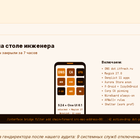
на столе инженера
ы закрыли за 7 часов
Включаем:
+ DNS dot.itfresh.ru
DNS
CA
VPN
+ Magisk 27.0
+ DenyList 11 apps
ADB
USB
MGSK
+ Aurora Store anon
+ F-Droid + IzzyOnDroid
+ Corp CA pinning
F-DR
AUR
WG
+ WireGuard always-on
+ AFWall+ rules
+ Shelter (work prof)
S24 + One UI 6.1
unlocked + Magisk 27
DenyList: 11 apps
/interface bridge filter add chain=forward src-mac-address=B0:..:42 action=drop dst-p
 гендиректора после нашего аудита: 9 системных служб отключены,