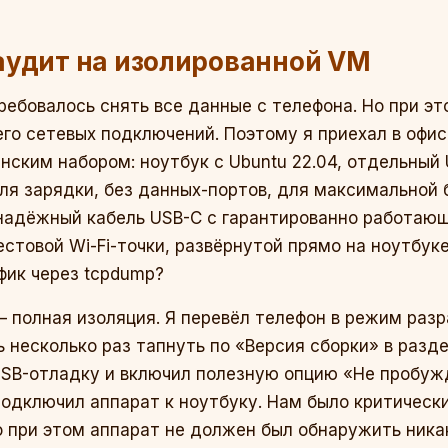
аудит на изолированной VM
ебовалось снять все данные с телефона. Но при э
его сетевых подключений. Поэтому я приехал в оф
ским набором: ноутбук с Ubuntu 22.04, отдельный 
для зарядки, без данных-портов, для максимальной 
 надёжный кабель USB-C с гарантированно работающ
естовой Wi-Fi-точки, развёрнутой прямо на ноутбуке
фик через tcpdump?
– полная изоляция. Я перевёл телефон в режим разр
ь несколько раз тапнуть по «Версия сборки» в разд
USB-отладку и включил полезную опцию «Не пробуж
одключил аппарат к ноутбуку. Нам было критическ
о при этом аппарат не должен был обнаружить никак