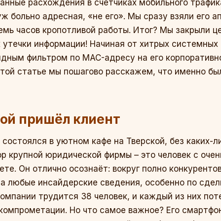
ранные расхождения в счётчиках мобильного трафик
уж больно адресная, «не его». Мы сразу взяли его 
емь часов кропотливой работы. Итог? Мы закрыли ц
 утечки информации! Начиная от хитрых системных
видным фильтром по MAC-адресу на его корпоратив
 этой статье мы пошагово расскажем, что именно бы
зой пришёл клиент
 состоялся в уютном кафе на Тверской, без каких-л
р крупной юридической фирмы – это человек с оче
ете. Он отлично осознаёт: вокруг полно конкуренто
а любые инсайдерские сведения, особенно по сдел
 компании трудится 38 человек, и каждый из них по
компрометации. Но что самое важное? Его смартфон 