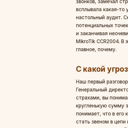
звонков, замечал ст
всплывала какая-то 
настольный аудит. С
потенциальных точек
и заканчивая неоче
MikroTik CCR2004. В
главное, почему.
С какой угро
Наш первый разговор
Генеральный директо
страхами, вы понима
кругленькую сумму з
понимает, что в его
стать звеном в цепи 