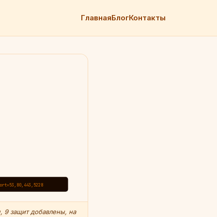
Главная
Блог
Контакты
ort=53,80,443,5228
 9 защит добавлены, на