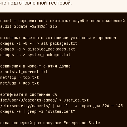
но подготовленной тестовой.
eport — содержит логи системных служб и всех приложений

audit_$(date +%Y%m%d).zip

новленных пакетов с источником установки и временем

ckages -i -U -f > all_packages.txt

ckages -d > disabled_packages.txt

ckages -s > system_packages.txt

оединения в момент снятия дампа

> netstat_current.txt

net/tcp > tcp.txt

net/udp > udp.txt

ертификаты и системные CA

isc/user/0/cacerts-added/ > user_ca.txt

/etc/security/cacerts/ | wc -l   # норма для S24 — 145

ckages -e | grep -i "system.cert"

огда последний раз получали Foreground State
