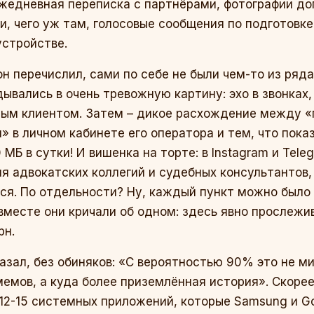
Ежедневная переписка с партнёрами, фотографии до
и, чего уж там, голосовые сообщения по подготовке
устройстве.
н перечислил, сами по себе не были чем-то из ряд
дывались в очень тревожную картину: эхо в звонках,
тным клиентом. Затем – дикое расхождение между 
 в личном кабинете его оператора и тем, что пока
МБ в сутки! И вишенка на торте: в Instagram и Tele
я адвокатских коллегий и судебных консультантов, 
ся. По отдельности? Ну, каждый пункт можно было 
 вместе они кричали об одном: здесь явно прослежи
рн.
казал, без обиняков: «С вероятностью 90% это не м
мемов, а куда более приземлённая история». Скорее 
 12-15 системных приложений, которые Samsung и Go