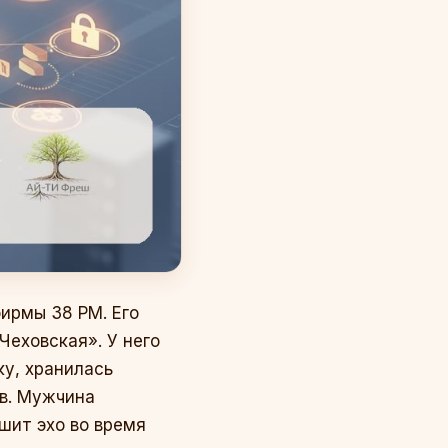
фирмы 38 РМ. Его
Чеховская». У него
ку, хранилась
ов. Мужчина
ышит эхо во время