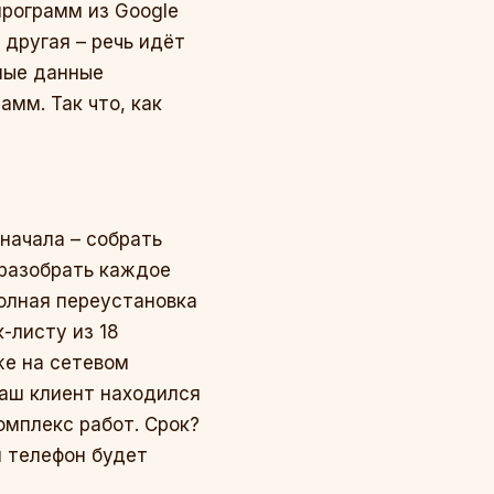
программ из Google
 другая – речь идёт
мные данные
мм. Так что, как
начала – собрать
 разобрать каждое
олная переустановка
-листу из 18
же на сетевом
 наш клиент находился
омплекс работ. Срок?
й телефон будет