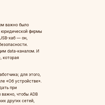
том важно было
ис юридической фирмы
USB-хаб — он,
безопасности.
им data-каналом. И
, которая
аботчика; для этого,
еле «Об устройстве».
дать при
и важно, чтобы ADB
их других сетей,