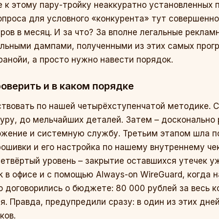
 к этому пару-тройку неаккуратно установленных 
вопроса для условного «конкурента» тут совершенно
аров в месяц. И за что? За вполне легальные рекла
льными дампами, полученными из этих самых програ
ранойи, а просто нужно навести порядок.
оверить и в каком порядке
твовать по нашей четырёхступенчатой методике. С
ру, до мельчайших деталей. Затем – досконально
ожение и системную службу. Третьим этапом шла п
рошивки и его настройка по нашему внутреннему чек
 четвёртый уровень – закрытие оставшихся утечек у
ik в офисе и с помощью Always-on WireGuard, когда
о договорились о бюджете: 80 000 рублей за весь к
я. Правда, предупредили сразу: в один из этих дне
ков.