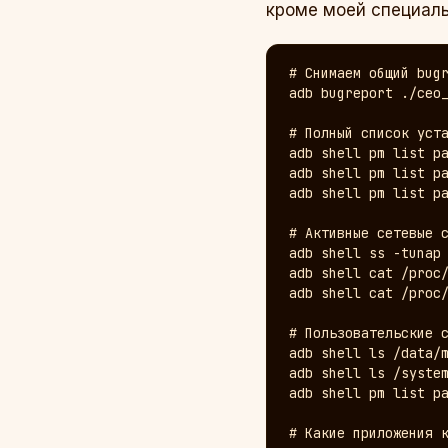
кроме моей специаль
# Снимаем общий bugr
adb bugreport ./ceo_
# Полный список уста
adb shell pm list pa
adb shell pm list pa
adb shell pm list pa
# Активные сетевые с
adb shell ss -tunap 
adb shell cat /proc/
adb shell cat /proc/
# Пользовательские с
adb shell ls /data/m
adb shell ls /system
adb shell pm list pa
# Какие приложения к