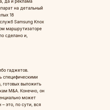
а, да и реклама
аппарат на детальный
елых 18
 служб Samsung Knox
ном маршрутизаторе
ло сделано и,
ибо гаджетов.
нь специфическими
в, готовых выложить
кам M&A. Конечно, он
тенциально может
– это, по сути, вся