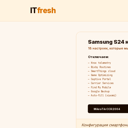
IT
fresh
Samsung S24 
18 настроек, которые м
Отключаем:
— Knox telemetry
— Bixby Routines
— SmartThings cloud
— Game Optimizing
— Captive Portal
— Carrier Services
— Find My Mobile
— Google Backup
— Auto-fill (xiaomi)
MikroTik CCR2004
Конфигурация смартфона