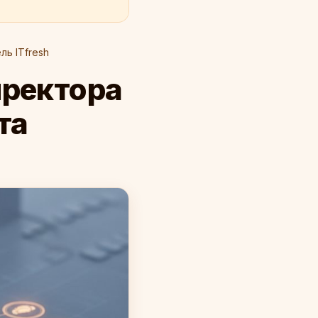
ль ITfresh
иректора
та