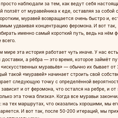
и просто наблюдали за тем, как ведут себя настоящ
й ползёт от муравейника к еде, оставляя за собой 
коротким, муравей возвращается очень быстро и, ес
самым удваивая концентрацию феромона. И вот так, 
бирать именно самый короткий путь, ведь на нём 
 всего.
 мире эта история работает чуть иначе. У нас есть 
 доставки, а рёбра — это время, которое займёт п
«искусственных муравьёв» — обычно их бывает от 
ый такой «муравей» начинает строить свой собств
ирает следующую точку с определённой вероятнос
 зависит и от феромона, что остался на ребре, и от
лько эта точка близка». Когда все муравьи закончи
 на тех маршрутах, что оказались хорошими, мы ег
паряется. И вот так, после 50-200 итераций, мы пр