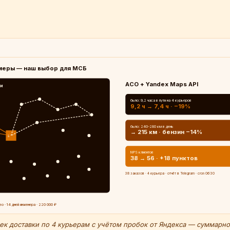
меры — наш выбор для МСБ
ACO + Yandex Maps API
ки
было: 9,2 часа в пути на 4 курьеров
9,2 ч → 7,4 ч · −19%
было: 240-280 км в день
→ 215 км · бензин −14%
S
NPS клиентов
38 → 56 · +18 пунктов
38 заказов · 4 курьера · отчёт в Telegram · cron 06:30
во · 14 дней инженера · 220 000 ₽
ек доставки по 4 курьерам с учётом пробок от Яндекса — суммарное