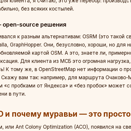
 для клиента, я считаю, это уже перебор: производ
бильно, без всяких костылей.
 open-source решения
ивался к разным альтернативам: OSRM (это такой с
alla, GraphHopper. Они, безусловно, хороши, но для
обновляемой картой OSM. А это, знаете ли, примерн
ксация. Для клиента из МСБ это огромная нагрузка
! К тому же, в OpenStreetMap нет информации о пр
. Скажу вам так: например, для маршрута Очаково
 «с пробками от Яндекса» и «без пробок» может с
ни в пути.
O и почему муравьи — это просто
 или Ant Colony Optimization (ACO), появился на све