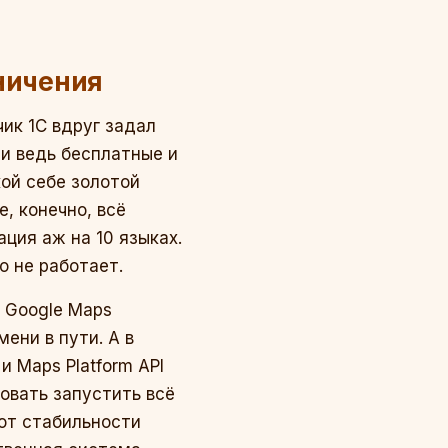
аничения
ик 1С вдруг задал
ни ведь бесплатные и
кой себе золотой
, конечно, всё
ция аж на 10 языках.
то не работает.
т Google Maps
мени в пути. А в
и Maps Platform API
овать запустить всё
 от стабильности