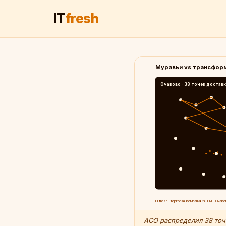
IT
fresh
Муравьи vs трансфор
Очаково · 38 точек достав
ITfresh · торговая компания 28 РМ · Очако
ACO распределил 38 точ