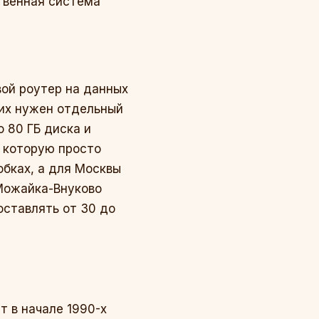
ственная система
вой роутер на данных
 них нужен отдельный
о 80 ГБ диска и
, которую просто
обках, а для Москвы
-Можайка-Внуково
оставлять от 30 до
т в начале 1990-х