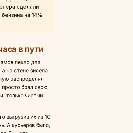
женера сделали
 бензина на 14%
часа в пути
 самое пекло для
 а на стене висела
чную распределял
р просто брал свою
и, только чистый
о выгрузив их из 1С
нь. А курьеров было,