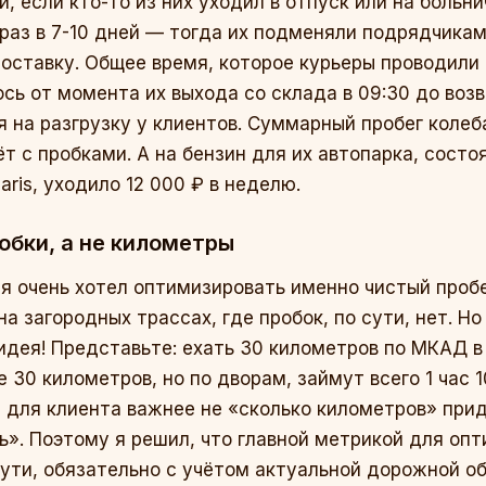
ти, если кто-то из них уходил в отпуск или на больн
раз в 7-10 дней — тогда их подменяли подрядчика
 доставку. Общее время, которое курьеры проводили 
ось от момента их выхода со склада в 09:30 до возв
я на разгрузку у клиентов. Суммарный пробег колеб
ёт с пробками. А на бензин для их автопарка, состо
laris, уходило 12 000 ₽ в неделю.
обки, а не километры
 я очень хотел оптимизировать именно чистый пробег
а загородных трассах, где пробок, по сути, нет. Но
идея! Представьте: ехать 30 километров по МКАД в 
е 30 километров, но по дворам, займут всего 1 час 
, для клиента важнее не «сколько километров» прид
ь». Поэтому я решил, что главной метрикой для оп
ути, обязательно с учётом актуальной дорожной о