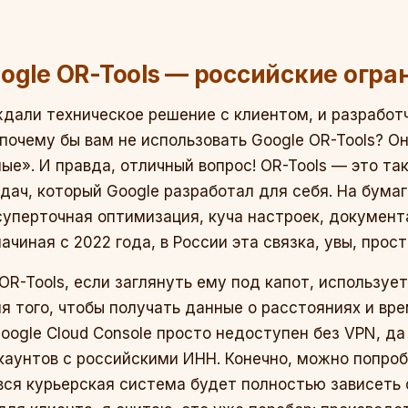
ogle OR-Tools — российские огр
дали техническое решение с клиентом, и разработч
 почему бы вам не использовать Google OR-Tools? О
ые». И правда, отличный вопрос! OR-Tools — это та
дач, который Google разработал для себя. На бумаге
суперточная оптимизация, куча настроек, документа
начиная с 2022 года, в России эта связка, увы, прос
 OR-Tools, если заглянуть ему под капот, используе
для того, чтобы получать данные о расстояниях и вре
oogle Cloud Console просто недоступен без VPN, да 
каунтов с российскими ИНН. Конечно, можно попроб
 вся курьерская система будет полностью зависеть