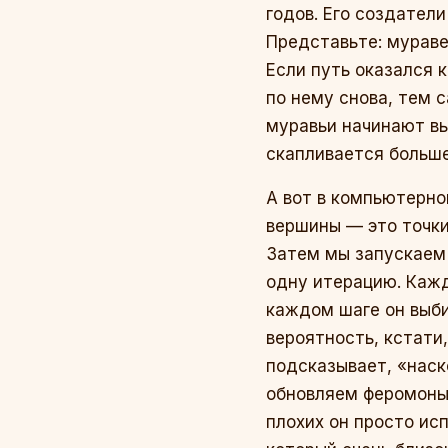
годов. Его создател
Представьте: мураве
Если путь оказался 
по нему снова, тем 
муравьи начинают вы
скапливается больше
А вот в компьютерном
вершины — это точки
Затем мы запускаем 
одну итерацию. Кажд
каждом шаге он выб
вероятность, кстати,
подсказывает, «наско
обновляем феромоны:
плохих он просто ис