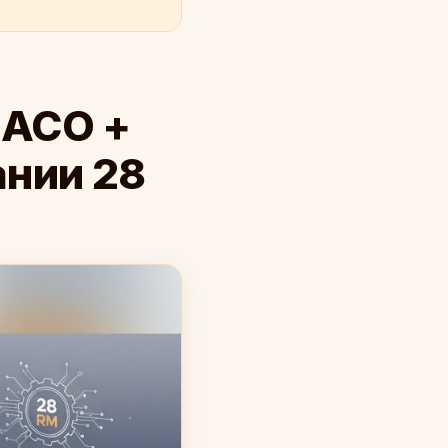
 ACO +
ании 28