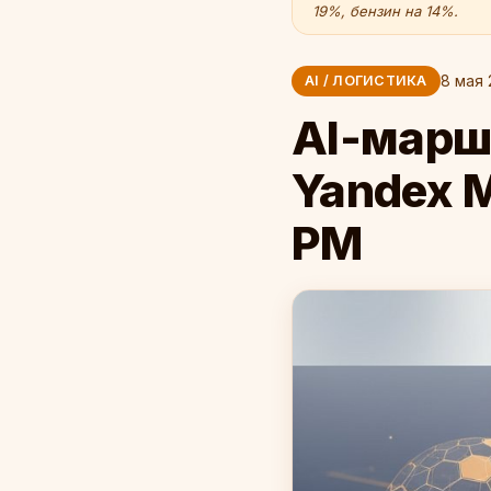
19%, бензин на 14%.
8 мая 
AI / ЛОГИСТИКА
AI-марш
Yandex 
РМ