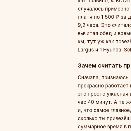
как правило, 4. Кста
случалось примерно 
платя по 1 500 ₽ за
9,2 часа. Это считал
вычитая обед и врем
км, тут уж как повез
Largus и 1 Hyundai So
Зачем считать пр
Сначала, признаюсь,
прекрасно работает н
это просто ужасная 
час 40 минут. А те ж
и, что самое главное
сколько ты привезёш
суммарное время в п