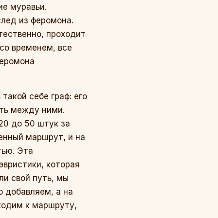
ие муравьи.
след из феромона.
тественно, проходит
со временем, все
феромона
такой себе граф: его
уть между ними.
20 до 50 штук за
енный маршрут, и на
тью. Эта
 эвристики, которая
ли свой путь, мы
о добавляем, а на
иходим к маршруту,