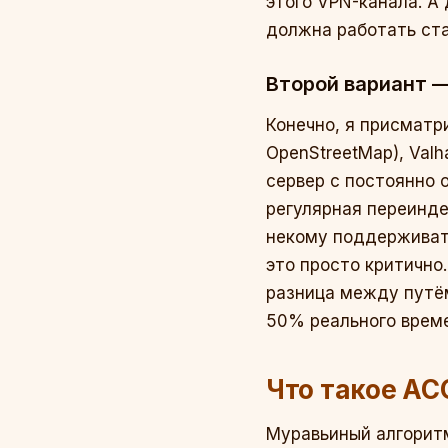
этого VPN-канала. А
должна работать ста
Второй вариант —
Конечно, я присматр
OpenStreetMap), Valh
сервер с постоянно 
регулярная переинде
некому поддерживать
это просто критично
разница между путём
50% реального време
Что такое AC
Муравьиный алгоритм,