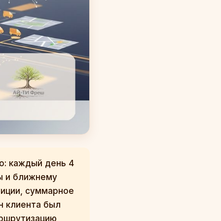
о: каждый день 4
ы и ближнему
уиции, суммарное
ан клиента был
аршрутизацию