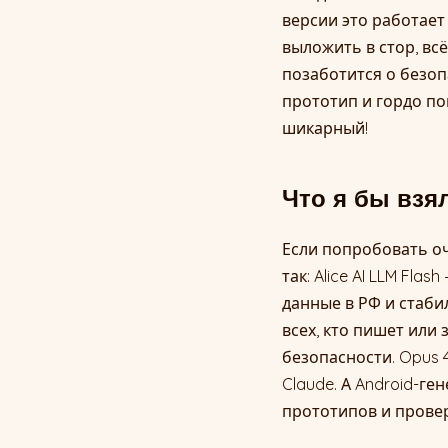
версии это работает
выложить в стор, вс
позаботится о безоп
прототип и гордо по
шикарный!
Что я бы взя
Если попробовать оч
так: Alice AI LLM Fl
данные в РФ и стаби
всех, кто пишет или 
безопасности. Opus 
Claude. А Android-ге
прототипов и провер