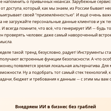
 не напомнить о привычных нюансах. Зарубежные сервисы
ят от доступа, который, как мы знаем, из России бывает н
 выигрывает своей "приземлённостью". И ещё очень важ
а не загружайте персональные данные клиентов и уж те
И всегда помните, что всё, что генерирует ИИ — будь то
н проверять человек: даже самый навороченный встро
мысла.
еделе такой: тренд, безусловно, радует! Инструменты ст
получают встроенные функции безопасности. А что осо
конец появляется зрелая локальная альтернатива. Для 
можности. Ну а подобрать тот самый стек технологий,
адачи, бюджет и требования к данным — с этим мы вам
Внедряем ИИ в бизнес без граблей