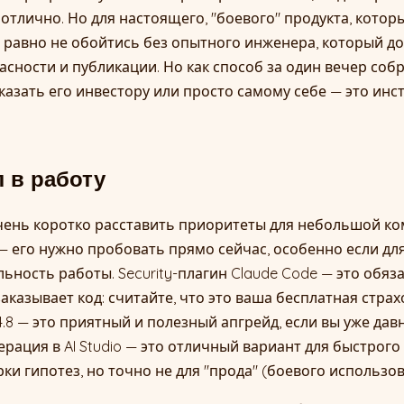
 отлично. Но для настоящего, "боевого" продукта, котор
ё равно не обойтись без опытного инженера, который дов
асности и публикации. Но как способ за один вечер соб
казать его инвестору или просто самому себе — это инс
л в работу
ень коротко расставить приоритеты для небольшой ком
ash — его нужно пробовать прямо сейчас, особенно если д
льность работы. Security-плагин Claude Code — это обя
заказывает код: считайте, что это ваша бесплатная страх
4.8 — это приятный и полезный апгрейд, если вы уже дав
нерация в AI Studio — это отличный вариант для быстрого
ки гипотез, но точно не для "прода" (боевого использов