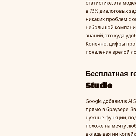
статистике, эта моде
в 73% диалоговых зад
никаких проблем с о
небольшой компании
знаний, это куда уд
Конечно, цифры прои
появления зрелой ло
Бесплатная г
Studio
Google добавил в AI
прямо в браузере. Зв
нужные функции, под
похоже на мечту лю
вкладывая ни копейк