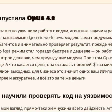
пустила Opus 4.8
 заметно улучшили работу с кодом, агентные задачи и ра
к называемые dynamic workflows: модель сама продумыва
агентов и внимательно проверяет результат, прежде че
о fast-режим стал гораздо быстрее и дешевле — он работ
втрое дешевле, чем предыдущие модели. При этом Opus 
е. А что касается цены, она осталась прежней: $5 за м
ллион выходных. Для бизнеса это значит одно: ваш ИИ-
рее и аккуратнее, и всё это за те же деньги.
научили проверять код на уязвимо
а мой взгляд, прямо-таки жемчужина всего дайджеста. An