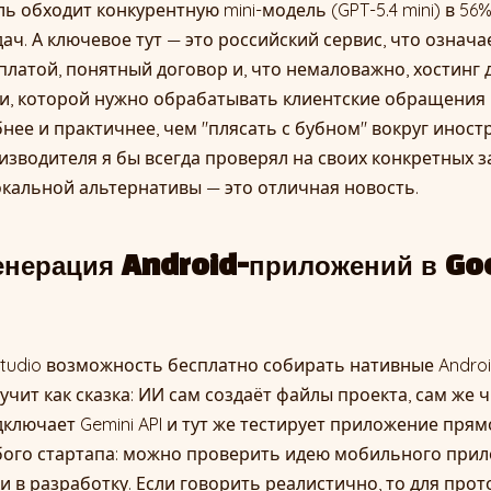
ль обходит конкурентную mini-модель (GPT-5.4 mini) в 5
ач. А ключевое тут — это российский сервис, что означа
платой, понятный договор и, что немаловажно, хостинг 
, которой нужно обрабатывать клиентские обращения и
обнее и практичнее, чем "плясать с бубном" вокруг инос
зводителя я бы всегда проверял на своих конкретных за
кальной альтернативы — это отличная новость.
енерация Android-приложений в Go
 Studio возможность бесплатно собирать нативные Andr
учит как сказка: ИИ сам создаёт файлы проекта, сам же 
ключает Gemini API и тут же тестирует приложение прямо
бого стартапа: можно проверить идею мобильного прил
и в разработку. Если говорить реалистично, то для прот