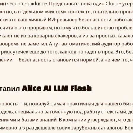
ин security-guidance. Представьте: пока один Claude усе
метно, в отдельном «чистом» контексте, тщательно пров
ески это ваш личный ИИ-ревьюер безопасности, работ
 считаю это прорывом, потому что большинство пробле
кают не из-за коварных хакеров, а из-за простых, казал
 вовремя не заметил. А тут автоматический аудитор раб
иск утечек ещё до того, как код попадёт в прод. Это, бе
нии — безопасность становится нормой, а не чем-то, 
тавил Alice AI LLM Flash
новость — и, пожалуй, самая практичная для нашего бизн
дель, специально заточенную под работу с текстами, д
ниями и базами знаний. В компании утверждают, что дл
имерно в 5 раз дешевле своих зарубежных аналогов. Боле