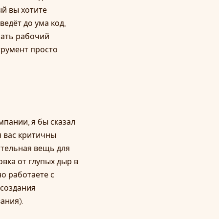
ый вы хотите
едёт до ума код,
рать рабочий
трумент просто
пании, я бы сказал
ля вас критичны
зательная вещь для
овка от глупых дыр в
но работаете с
 создания
ания).