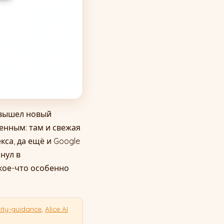
 вышел новый
енным: там и свежая
кса, да ещё и Google
нул в
кое-что особенно
rity-guidance
,
Alice AI