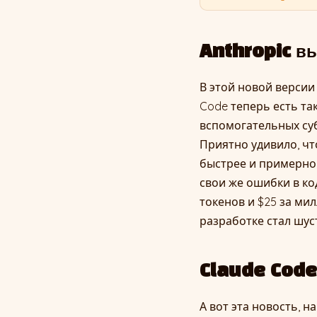
Anthropic вы
В этой новой версии
Code теперь есть та
вспомогательных суб
Приятно удивило, чт
быстрее и примерно 
свои же ошибки в код
токенов и $25 за ми
разработке стал шуст
Claude Code 
А вот эта новость, н