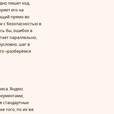
рдно пишет код,
еряет его на
ающий прямо во
м с безопасностью в
ось бы, ошибок в
отает параллельно,
зусловно, шаг в
что «разберёмся
еса. Яндекс
окументами,
я стандартных
е того, по их же