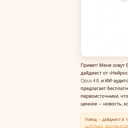
Привет! Меня зовут 
дайджест от «Нейрос
Opus 4.8, и ИИ-аудит
предлагает бесплатн
первоисточники, что
ценное — новость, к
Повод — дайджест в 
LLM Flash
,
Google AI S