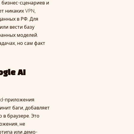
6% бизнес-сценариев и
ет никаких VPN,
данных в РФ. Для
ли вести базу
транных моделей.
дачах, но сам факт
ogle AI
oid-приложения
чинит баги, добавляет
 в браузере. Это
ожения, не
отипа или демо-