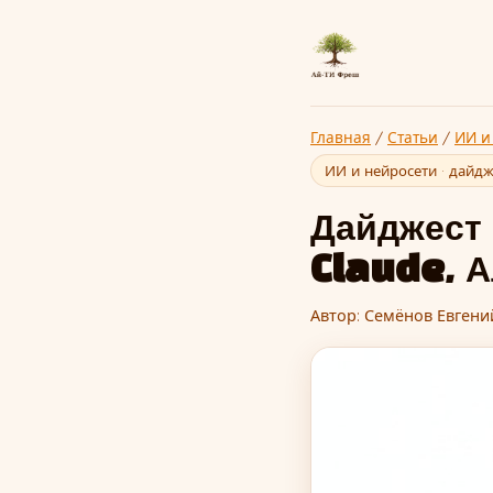
Главная
/
Статьи
/
ИИ и
ИИ и нейросети · дайдж
Дайджест 
Claude, А
Автор: Семёнов Евгени