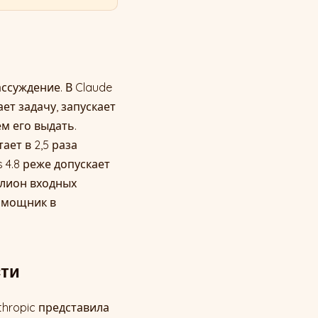
ссуждение. В Claude
ет задачу, запускает
м его выдать.
ает в 2,5 раза
4.8 реже допускает
иллион входных
помощник в
сти
thropic представила