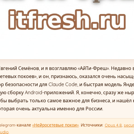
Евгений Семёнов, и я возглавляю «АйТи-Фреш». Недавно
етевых покоев», и он, признаюсь, оказался очень насыщ
ор безопасности для Claude Code, и быстрая модель Янде
ую сборку Android-приложений. Я, конечно, сразу же ныр
бы выбрать только самое важное для бизнеса, и нашёл 
оторая очень актуальна именно для России.
Telegram-канале
«Нейросетевые покои»
. Источники:
Opus 4.8
,
secu
tudio
.