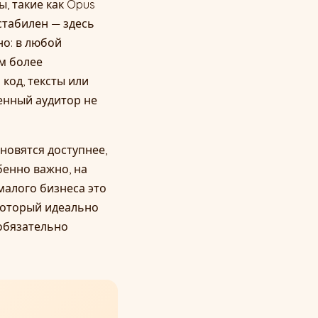
, такие как Opus
естабилен — здесь
но: в любой
м более
 код, тексты или
енный аудитор не
ановятся доступнее,
бенно важно, на
малого бизнеса это
 который идеально
 обязательно